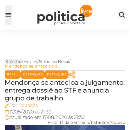
Voltar
/
Home
/
Noticias
/
Brasil
/
Mendonça se antecipa a
julgamento, entrega dossiê
BRASIL
DESTAQUES
DESTAQUES
ao STF e anuncia grupo de
trabalho
Mendonça se antecipa a julgamento,
entrega dossiê ao STF e anuncia
grupo de trabalho
Por
Redação
17/08/2020 às 21:30
Atualizado em
17/08/2020 às 21:30
Foto:
Dida Sampaio/Estadão/Arquivo