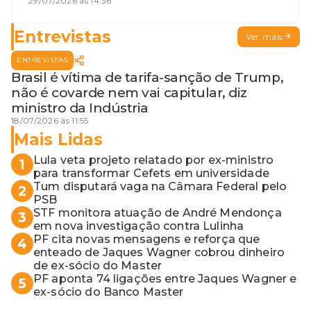
terceira guerra mundial
29/07/2026 às 14:36
Entrevistas
Ver mais
ENTREVISTAS
Brasil é vítima de tarifa-sanção de Trump,
não é covarde nem vai capitular, diz
ministro da Indústria
18/07/2026 às 11:55
Mais Lidas
Lula veta projeto relatado por ex-ministro
1
para transformar Cefets em universidade
Tum disputará vaga na Câmara Federal pelo
2
PSB
STF monitora atuação de André Mendonça
3
em nova investigação contra Lulinha
PF cita novas mensagens e reforça que
4
enteado de Jaques Wagner cobrou dinheiro
de ex-sócio do Master
PF aponta 74 ligações entre Jaques Wagner e
5
ex-sócio do Banco Master