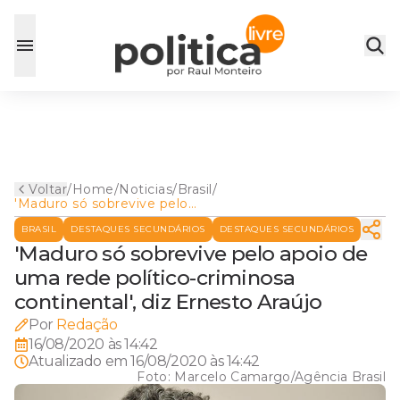
Voltar
/
Home
/
Noticias
/
Brasil
/
'Maduro só sobrevive pelo
apoio de uma rede político-
BRASIL
DESTAQUES SECUNDÁRIOS
DESTAQUES SECUNDÁRIOS
criminosa continental', diz
Ernesto Araújo
'Maduro só sobrevive pelo apoio de
uma rede político-criminosa
continental', diz Ernesto Araújo
Por
Redação
16/08/2020 às 14:42
Atualizado em
16/08/2020 às 14:42
Foto:
Marcelo Camargo/Agência Brasil