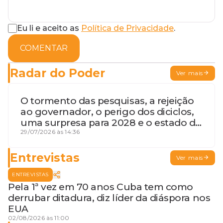
Eu li e aceito as
Política de Privacidade
.
COMENTAR
Radar do Poder
Ver mais
O tormento das pesquisas, a rejeição
ao governador, o perigo dos diciclos,
uma surpresa para 2028 e o estado de
terceira guerra mundial
29/07/2026 às 14:36
Entrevistas
Ver mais
ENTREVISTAS
Pela 1ª vez em 70 anos Cuba tem como
derrubar ditadura, diz líder da diáspora nos
EUA
02/08/2026 às 11:00