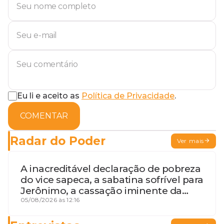
Eu li e aceito as
Política de Privacidade
.
COMENTAR
Radar do Poder
Ver mais
A inacreditável declaração de pobreza
do vice sapeca, a sabatina sofrível para
Jerônimo, a cassação iminente da
desembargadora e a vaga do Quinto
05/08/2026 às 12:16
para o MP baiano