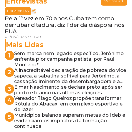
Entrevistas
Ver mais
ENTREVISTAS
Pela 1ª vez em 70 anos Cuba tem como
derrubar ditadura, diz líder da diáspora nos
EUA
02/08/2026 às 11:00
Mais Lidas
Sem marca nem legado específico, Jerônimo
1
enfrenta pior campanha petista, por Raul
Monteiro*
A inacreditável declaração de pobreza do vice
2
sapeca, a sabatina sofrível para Jerônimo, a
cassação iminente da desembargadora e a
vaga do Quinto para o MP baiano
Elmar Nascimento se declara preto após ser
3
pardo e branco nas últimas eleições
Vereador Tiago Queiroz propõe transformar
4
Rótula do Abacaxi em complexo esportivo e
de lazer
Municípios baianos superam metas do Ideb e
5
evidenciam os impactos da formação
continuada