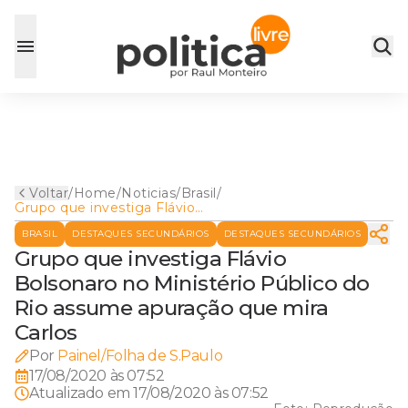
Voltar
/
Home
/
Noticias
/
Brasil
/
Grupo que investiga Flávio
Bolsonaro no Ministério
BRASIL
DESTAQUES SECUNDÁRIOS
DESTAQUES SECUNDÁRIOS
Público do Rio assume
apuração que mira Carlos
Grupo que investiga Flávio
Bolsonaro no Ministério Público do
Rio assume apuração que mira
Carlos
Por
Painel/Folha de S.Paulo
17/08/2020 às 07:52
Atualizado em
17/08/2020 às 07:52