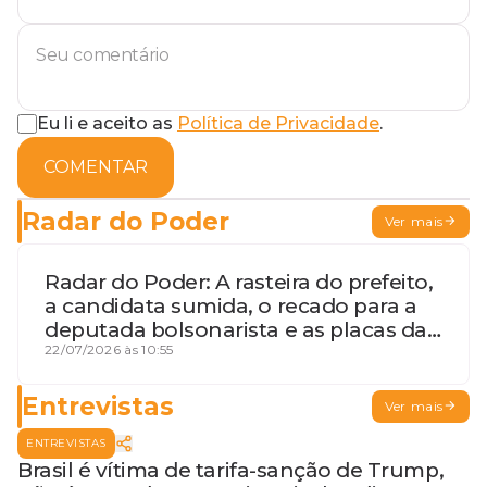
Eu li e aceito as
Política de Privacidade
.
COMENTAR
Radar do Poder
Ver mais
Radar do Poder: A rasteira do prefeito,
a candidata sumida, o recado para a
deputada bolsonarista e as placas da
discórdia
22/07/2026 às 10:55
Entrevistas
Ver mais
ENTREVISTAS
Brasil é vítima de tarifa-sanção de Trump,