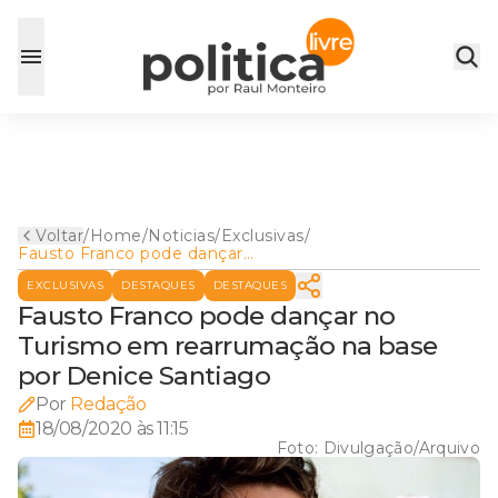
Voltar
/
Home
/
Noticias
/
Exclusivas
/
Fausto Franco pode dançar
no Turismo em rearrumação
EXCLUSIVAS
DESTAQUES
DESTAQUES
na base por Denice Santiago
Fausto Franco pode dançar no
Turismo em rearrumação na base
por Denice Santiago
Por
Redação
18/08/2020 às 11:15
Foto:
Divulgação/Arquivo