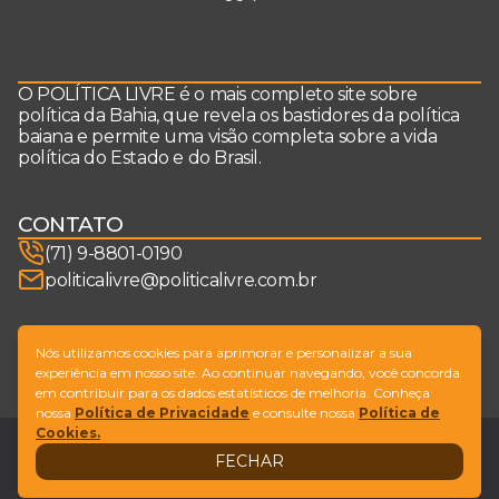
O POLÍTICA LIVRE é o mais completo site sobre
política da Bahia, que revela os bastidores da política
baiana e permite uma visão completa sobre a vida
política do Estado e do Brasil.
CONTATO
(71) 9-8801-0190
politicalivre@politicalivre.com.br
SIGA-NOS
Nós utilizamos cookies para aprimorar e personalizar a sua
experiência em nosso site. Ao continuar navegando, você concorda
em contribuir para os dados estatísticos de melhoria. Conheça
nossa
Política de Privacidade
e consulte nossa
Política de
Cookies.
Legal
Fale conosco
FECHAR
Design by
NVGO
© Copyright Política Livre. All Rights Reserved