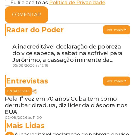
Eu li e aceito as
Política de Privacidade
.
COMENTAR
Radar do Poder
Ver mais
A inacreditável declaração de pobreza
do vice sapeca, a sabatina sofrível para
Jerônimo, a cassação iminente da
desembargadora e a vaga do Quinto
05/08/2026 às 12:16
para o MP baiano
Entrevistas
Ver mais
ENTREVISTAS
Pela 1ª vez em 70 anos Cuba tem como
derrubar ditadura, diz líder da diáspora nos
EUA
02/08/2026 às 11:00
Mais Lidas
A inacreditável declaração de pobreza do vice