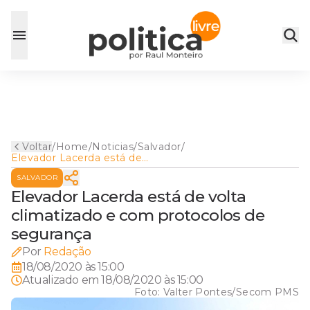
Voltar
/
Home
/
Noticias
/
Salvador
/
Elevador Lacerda está de
volta climatizado e com
SALVADOR
protocolos de segurança
Elevador Lacerda está de volta
climatizado e com protocolos de
segurança
Por
Redação
18/08/2020 às 15:00
Atualizado em
18/08/2020 às 15:00
Foto:
Valter Pontes/Secom PMS