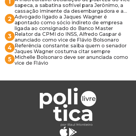
1
sapeca, a sabatina sofrível para Jerônimo, a
cassação iminente da desembargadora e a
vaga do Quinto para o MP baiano
Advogado ligado a Jaques Wagner é
2
apontado como sócio indireto de empresa
ligada ao consignado do Banco Master
Relator da CPMI do INSS, Alfredo Gaspar é
3
anunciado como vice de Flávio Bolsonaro
Referência constante: saiba quem o senador
4
Jaques Wagner costuma citar sempre
Michelle Bolsonaro deve ser anunciada como
5
vice de Flávio