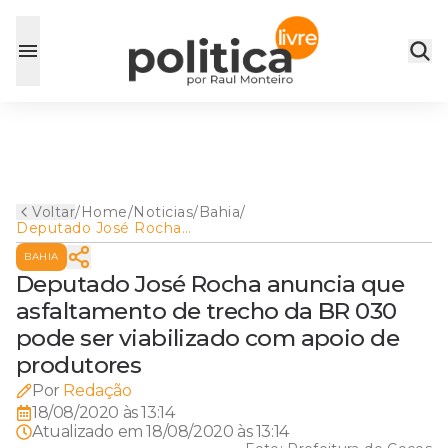
Voltar
/
Home
/
Noticias
/
Bahia
/
Deputado José Rocha
anuncia que asfaltamento de
BAHIA
trecho da BR 030 pode ser
viabilizado com apoio de
Deputado José Rocha anuncia que
produtores
asfaltamento de trecho da BR 030
pode ser viabilizado com apoio de
produtores
Por
Redação
18/08/2020 às 13:14
Atualizado em
18/08/2020 às 13:14