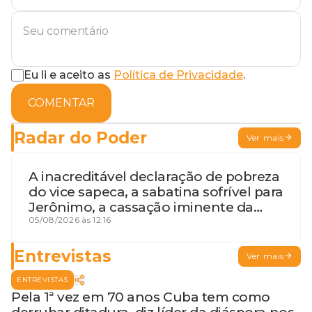
Eu li e aceito as
Política de Privacidade
.
COMENTAR
Radar do Poder
Ver mais
A inacreditável declaração de pobreza
do vice sapeca, a sabatina sofrível para
Jerônimo, a cassação iminente da
desembargadora e a vaga do Quinto
05/08/2026 às 12:16
para o MP baiano
Entrevistas
Ver mais
ENTREVISTAS
Pela 1ª vez em 70 anos Cuba tem como