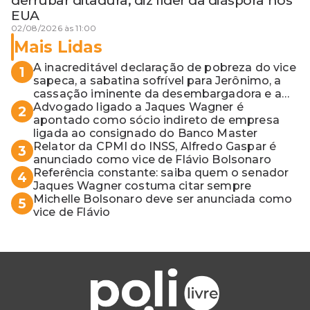
derrubar ditadura, diz líder da diáspora nos
EUA
02/08/2026 às 11:00
Mais Lidas
A inacreditável declaração de pobreza do vice
1
sapeca, a sabatina sofrível para Jerônimo, a
cassação iminente da desembargadora e a
vaga do Quinto para o MP baiano
Advogado ligado a Jaques Wagner é
2
apontado como sócio indireto de empresa
ligada ao consignado do Banco Master
Relator da CPMI do INSS, Alfredo Gaspar é
3
anunciado como vice de Flávio Bolsonaro
Referência constante: saiba quem o senador
4
Jaques Wagner costuma citar sempre
Michelle Bolsonaro deve ser anunciada como
5
vice de Flávio