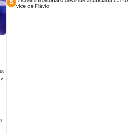
Michelle Bolsonaro deve ser anunciada como
5
vice de Flávio
es
às
o