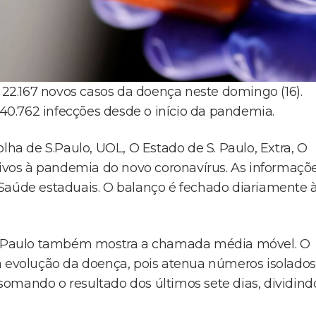
e 22.167 novos casos da doença neste domingo (16).
.340.762 infecções desde o início da pandemia.
lha de S.Paulo, UOL, O Estado de S. Paulo, Extra, O
ativos à pandemia do novo coronavírus. As informaçõ
 Saúde estaduais. O balanço é fechado diariamente 
e S.Paulo também mostra a chamada média móvel. O
a evolução da doença, pois atenua números isolados
omando o resultado dos últimos sete dias, dividind