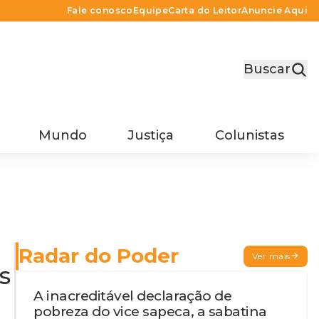
Fale conosco
Equipe
Carta do Leitor
Anuncie Aqui
Buscar
Mundo
Justiça
Colunistas
Radar do Poder
Ver mais
s
A inacreditável declaração de
pobreza do vice sapeca, a sabatina