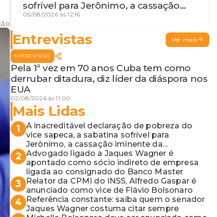
sofrível para Jerônimo, a cassação
iminente da desembargadora e a
05/08/2026 às 12:16
ção
vaga do Quinto para o MP baiano
Entrevistas
Ver mais
ENTREVISTAS
Pela 1ª vez em 70 anos Cuba tem como
derrubar ditadura, diz líder da diáspora nos
EUA
02/08/2026 às 11:00
Mais Lidas
A inacreditável declaração de pobreza do
1
vice sapeca, a sabatina sofrível para
Jerônimo, a cassação iminente da
desembargadora e a vaga do Quinto para o
Advogado ligado a Jaques Wagner é
2
MP baiano
apontado como sócio indireto de empresa
ligada ao consignado do Banco Master
Relator da CPMI do INSS, Alfredo Gaspar é
3
anunciado como vice de Flávio Bolsonaro
Referência constante: saiba quem o senador
4
Jaques Wagner costuma citar sempre