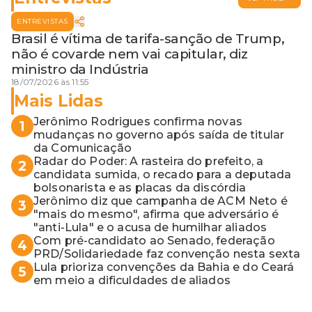
ENTREVISTAS
Brasil é vítima de tarifa-sanção de Trump,
não é covarde nem vai capitular, diz
ministro da Indústria
18/07/2026 às 11:55
Mais Lidas
Jerônimo Rodrigues confirma novas
1
mudanças no governo após saída de titular
da Comunicação
Radar do Poder: A rasteira do prefeito, a
2
candidata sumida, o recado para a deputada
bolsonarista e as placas da discórdia
Jerônimo diz que campanha de ACM Neto é
3
"mais do mesmo", afirma que adversário é
"anti-Lula" e o acusa de humilhar aliados
Com pré-candidato ao Senado, federação
4
PRD/Solidariedade faz convenção nesta sexta
Lula prioriza convenções da Bahia e do Ceará
5
em meio a dificuldades de aliados