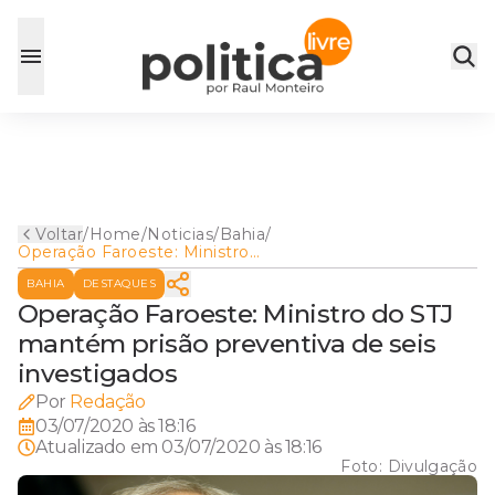
Voltar
/
Home
/
Noticias
/
Bahia
/
Operação Faroeste: Ministro
do STJ mantém prisão
BAHIA
DESTAQUES
preventiva de seis
investigados
Operação Faroeste: Ministro do STJ
mantém prisão preventiva de seis
investigados
Por
Redação
03/07/2020 às 18:16
Atualizado em
03/07/2020 às 18:16
Foto:
Divulgação