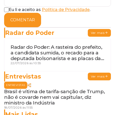
Eu li e aceito as
Política de Privacidade
.
COMENTAR
Radar do Poder
Ver mais
Radar do Poder: A rasteira do prefeito,
a candidata sumida, o recado para a
deputada bolsonarista e as placas da
discórdia
22/07/2026 às 10:55
Entrevistas
Ver mais
ENTREVISTAS
Brasil é vítima de tarifa-sanção de Trump,
não é covarde nem vai capitular, diz
ministro da Indústria
18/07/2026 às 11:55
Mais Lidas