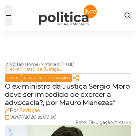
Voltar
/
Home
/
Noticias
/
Brasil
/
O ex-ministro da Justiça
Sergio Moro deve ser
BRASIL
DESTAQUES SECUNDÁRIOS
impedido de exercer a
advocacia?, por Mauro
O ex-ministro da Justiça Sergio Moro
Menezes*
deve ser impedido de exercer a
advocacia?, por Mauro Menezes*
Por
Redação
06/07/2020 às 09:30
Foto:
Divulgação/Arquivo