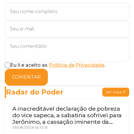
Eu li e aceito as
Política de Privacidade
.
COMENTAR
Radar do Poder
Ver mais
A inacreditável declaração de pobreza
do vice sapeca, a sabatina sofrível para
Jerônimo, a cassação iminente da
desembargadora e a vaga do Quinto
05/08/2026 às 12:16