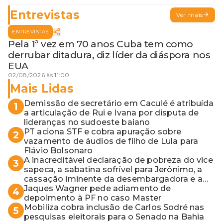
para o MP baiano
Entrevistas
Ver mais
ENTREVISTAS
Pela 1ª vez em 70 anos Cuba tem como
derrubar ditadura, diz líder da diáspora nos
EUA
02/08/2026 às 11:00
Mais Lidas
Demissão de secretário em Caculé é atribuída
1
a articulação de Rui e Ivana por disputa de
lideranças no sudoeste baiano
PT aciona STF e cobra apuração sobre
2
vazamento de áudios de filho de Lula para
Flávio Bolsonaro
A inacreditável declaração de pobreza do vice
3
sapeca, a sabatina sofrível para Jerônimo, a
cassação iminente da desembargadora e a
vaga do Quinto para o MP baiano
Jaques Wagner pede adiamento de
4
depoimento à PF no caso Master
Mobiliza cobra inclusão de Carlos Sodré nas
5
pesquisas eleitorais para o Senado na Bahia