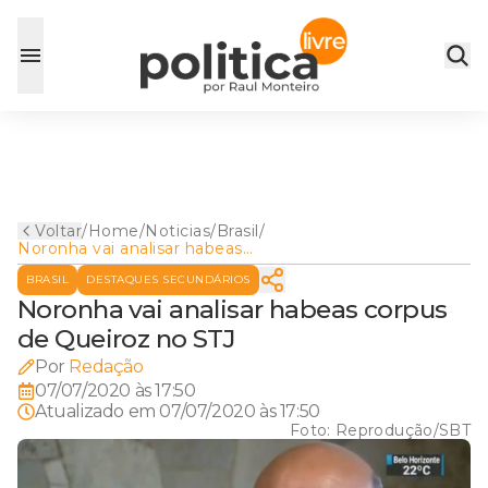
Voltar
/
Home
/
Noticias
/
Brasil
/
Noronha vai analisar habeas
corpus de Queiroz no STJ
BRASIL
DESTAQUES SECUNDÁRIOS
Noronha vai analisar habeas corpus
de Queiroz no STJ
Por
Redação
07/07/2020 às 17:50
Atualizado em
07/07/2020 às 17:50
Foto:
Reprodução/SBT