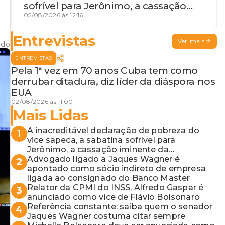
sofrível para Jerônimo, a cassação
iminente da desembargadora e a
05/08/2026 às 12:16
vaga do Quinto para o MP baiano
Entrevistas
Ver mais
ado
ENTREVISTAS
Pela 1ª vez em 70 anos Cuba tem como
derrubar ditadura, diz líder da diáspora nos
EUA
02/08/2026 às 11:00
Mais Lidas
A inacreditável declaração de pobreza do
1
vice sapeca, a sabatina sofrível para
Jerônimo, a cassação iminente da
desembargadora e a vaga do Quinto para o
Advogado ligado a Jaques Wagner é
2
MP baiano
apontado como sócio indireto de empresa
ligada ao consignado do Banco Master
Relator da CPMI do INSS, Alfredo Gaspar é
3
anunciado como vice de Flávio Bolsonaro
Referência constante: saiba quem o senador
4
Jaques Wagner costuma citar sempre