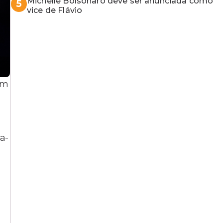
Michelle Bolsonaro deve ser anunciada como
5
vice de Flávio
em
a-