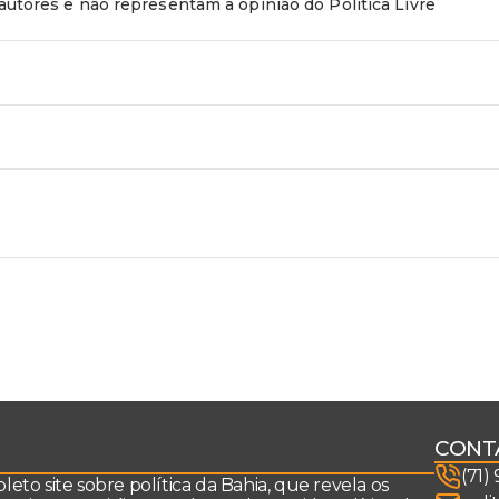
utores e não representam a opinião do Política Livre
CONT
(71)
to site sobre política da Bahia, que revela os