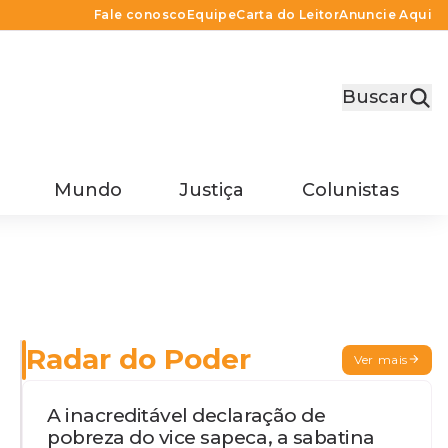
Fale conosco
Equipe
Carta do Leitor
Anuncie Aqui
Buscar
Mundo
Justiça
Colunistas
Radar do Poder
Ver mais
A inacreditável declaração de
pobreza do vice sapeca, a sabatina