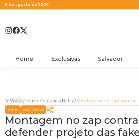
6 de agosto de 2026
Home
Exclusivas
Salvador
Voltar
/
Home
/
Noticias
/
Bahia
/
Montagem no zap contra
Coronel leva ele a defende
BAHIA
DESTAQUES
projeto das fake news:
'Importante para rastrear e
Montagem no zap contra C
punir'
defender projeto das fak