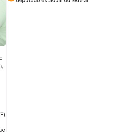
deputado estadual ou federal
o
),
F).
ão