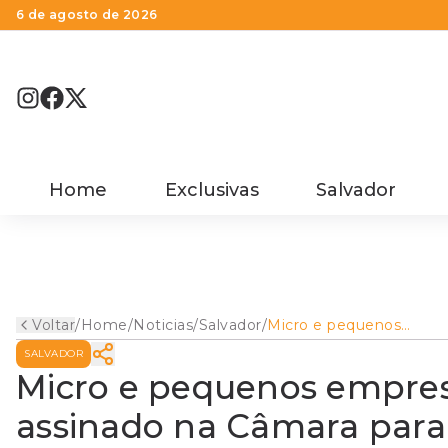
6 de agosto de 2026
Home
Exclusivas
Salvador
Voltar
/
Home
/
Noticias
/
Salvador
/
Micro e pequenos
empresários entregam
SALVADOR
abaixo-assinado na Câm
para suspender tributos
Micro e pequenos empres
municipais em Salvador
assinado na Câmara para