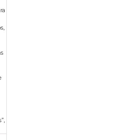
ra
s,
as
e
”,