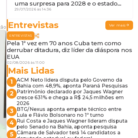
uma surpresa para 2028 e o estado
de terceira guerra mundial
29/07/2026 às 14:36
Entrevistas
Ver mais
ção
ENTREVISTAS
Pela 1ª vez em 70 anos Cuba tem como
derrubar ditadura, diz líder da diáspora nos
EUA
02/08/2026 às 11:00
Mais Lidas
ACM Neto lidera disputa pelo Governo da
1
Bahia com 48,9%, aponta Paraná Pesquisas
Patrimônio declarado por Jaques Wagner
2
cresce 631% e chega a R$ 24,5 milhões em
2026
BTG/Nexus aponta empate técnico entre
3
Lula e Flávio Bolsonaro no 1º turno
Rui Costa e Jaques Wagner lideram disputa
4
pelo Senado na Bahia, aponta pesquisa
Câmara de Salvador terá 14 candidatos a
5