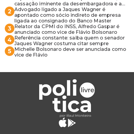
cassação iminente da desembargadora e a
vaga do Quinto para o MP baiano
Advogado ligado a Jaques Wagner é
2
apontado como sócio indireto de empresa
ligada ao consignado do Banco Master
Relator da CPMI do INSS, Alfredo Gaspar é
3
anunciado como vice de Flávio Bolsonaro
Referência constante: saiba quem o senador
4
Jaques Wagner costuma citar sempre
Michelle Bolsonaro deve ser anunciada como
5
vice de Flávio