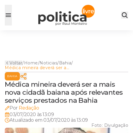
Voltar
/
Home
/
Noticias
/
Bahia
/
Médica mineira deverá ser a
mais nova cidadã baiana após
BAHIA
relevantes serviços
prestados na Bahia
Médica mineira deverá ser a mais
nova cidadã baiana após relevantes
serviços prestados na Bahia
Por
Redação
03/07/2020 às 13:09
Atualizado em
03/07/2020 às 13:09
Foto:
Divulgação