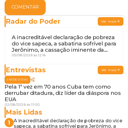
COMENTAR
Radar do Poder
Ver mais
A inacreditável declaração de pobreza
do vice sapeca, a sabatina sofrível para
Jerônimo, a cassação iminente da
desembargadora e a vaga do Quinto
05/08/2026 às 12:16
para o MP baiano
Entrevistas
Ver mais
ENTREVISTAS
Pela 1ª vez em 70 anos Cuba tem como
derrubar ditadura, diz líder da diáspora nos
EUA
02/08/2026 às 11:00
Mais Lidas
A inacreditável declaração de pobreza do vice
1
sapeca, a sabatina sofrível para Jerônimo, a