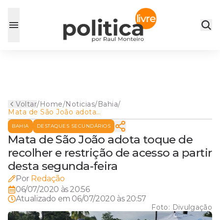
Voltar
/
Home
/
Noticias
/
Bahia
/
Mata de São João adota
toque de recolher e restrição
BAHIA
DESTAQUES SECUNDÁRIOS
de acesso a partir desta
segunda-feira
Mata de São João adota toque de
recolher e restrição de acesso a partir
desta segunda-feira
Por
Redação
06/07/2020 às 20:56
Atualizado em
06/07/2020 às 20:57
Foto:
Divulgação