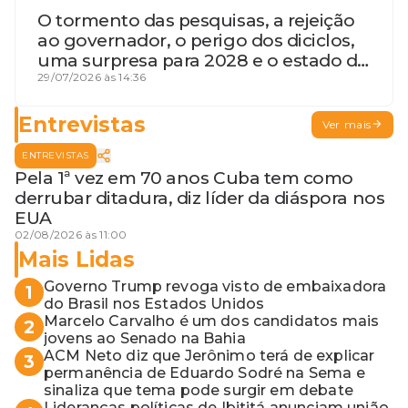
O tormento das pesquisas, a rejeição
ao governador, o perigo dos diciclos,
uma surpresa para 2028 e o estado de
terceira guerra mundial
29/07/2026 às 14:36
Entrevistas
Ver mais
ENTREVISTAS
Pela 1ª vez em 70 anos Cuba tem como
derrubar ditadura, diz líder da diáspora nos
EUA
02/08/2026 às 11:00
Mais Lidas
Governo Trump revoga visto de embaixadora
1
do Brasil nos Estados Unidos
Marcelo Carvalho é um dos candidatos mais
2
jovens ao Senado na Bahia
ACM Neto diz que Jerônimo terá de explicar
3
permanência de Eduardo Sodré na Sema e
sinaliza que tema pode surgir em debate
Lideranças políticas de Ibititá anunciam união