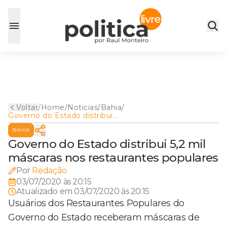
Voltar
/
Home
/
Noticias
/
Bahia
/
Governo do Estado distribui
5,2 mil máscaras nos
BAHIA
restaurantes populares
Governo do Estado distribui 5,2 mil
máscaras nos restaurantes populares
Por
Redação
03/07/2020 às 20:15
Atualizado em
03/07/2020 às 20:15
Usuários dos Restaurantes Populares do
Governo do Estado receberam máscaras de