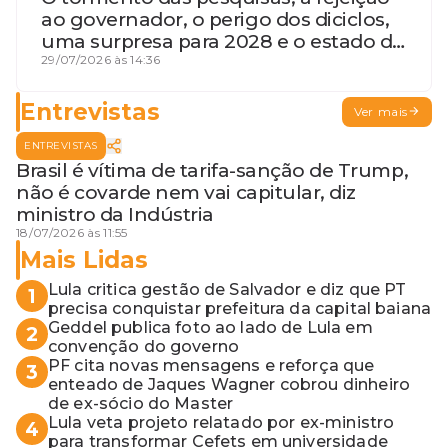
ao governador, o perigo dos diciclos,
uma surpresa para 2028 e o estado de
terceira guerra mundial
29/07/2026 às 14:36
Entrevistas
Ver mais
ENTREVISTAS
Brasil é vítima de tarifa-sanção de Trump,
não é covarde nem vai capitular, diz
ministro da Indústria
18/07/2026 às 11:55
Mais Lidas
Lula critica gestão de Salvador e diz que PT
1
precisa conquistar prefeitura da capital baiana
Geddel publica foto ao lado de Lula em
2
convenção do governo
PF cita novas mensagens e reforça que
3
enteado de Jaques Wagner cobrou dinheiro
de ex-sócio do Master
Lula veta projeto relatado por ex-ministro
4
para transformar Cefets em universidade