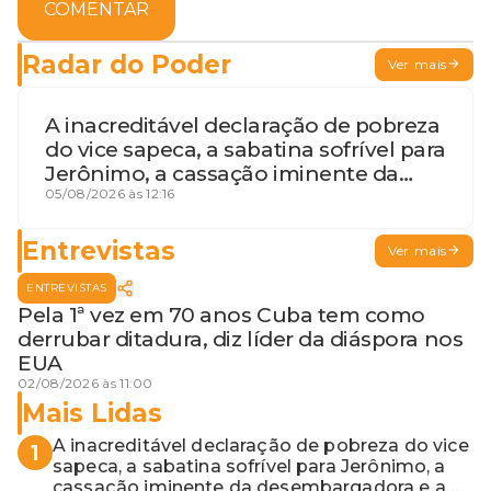
COMENTAR
Radar do Poder
Ver mais
A inacreditável declaração de pobreza
do vice sapeca, a sabatina sofrível para
Jerônimo, a cassação iminente da
desembargadora e a vaga do Quinto
05/08/2026 às 12:16
para o MP baiano
Entrevistas
Ver mais
ENTREVISTAS
Pela 1ª vez em 70 anos Cuba tem como
derrubar ditadura, diz líder da diáspora nos
EUA
02/08/2026 às 11:00
Mais Lidas
A inacreditável declaração de pobreza do vice
1
sapeca, a sabatina sofrível para Jerônimo, a
cassação iminente da desembargadora e a