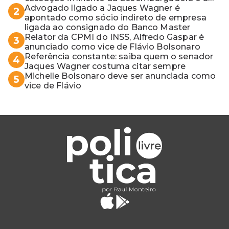
vaga do Quinto para o MP baiano
Advogado ligado a Jaques Wagner é
2
apontado como sócio indireto de empresa
ligada ao consignado do Banco Master
Relator da CPMI do INSS, Alfredo Gaspar é
3
anunciado como vice de Flávio Bolsonaro
Referência constante: saiba quem o senador
4
Jaques Wagner costuma citar sempre
Michelle Bolsonaro deve ser anunciada como
5
vice de Flávio