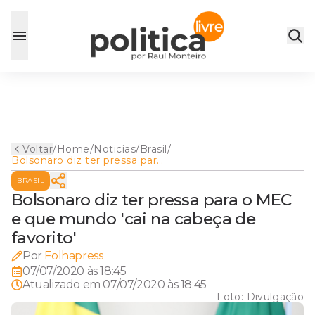
Voltar
/
Home
/
Noticias
/
Brasil
/
Bolsonaro diz ter pressa para
o MEC e que mundo 'cai na
BRASIL
cabeça de favorito'
Bolsonaro diz ter pressa para o MEC
e que mundo 'cai na cabeça de
favorito'
Por
Folhapress
07/07/2020 às 18:45
Atualizado em
07/07/2020 às 18:45
Foto:
Divulgação