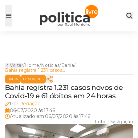
Voltar
/
Home
/
Noticias
/
Bahia
/
Bahia registra 1.231 casos
novos de Covid-19 e 61 óbitos
BAHIA
DESTAQUES
em 24 horas
Bahia registra 1.231 casos novos de
Covid-19 e 61 óbitos em 24 horas
Por
Redação
06/07/2020 às 17:46
Atualizado em
06/07/2020 às 17:46
Foto:
Divulgação