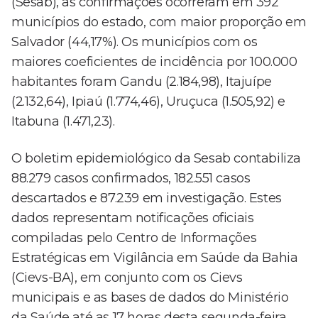
(Sesab), as confirmações ocorreram em 392
municípios do estado, com maior proporção em
Salvador (44,17%). Os municípios com os
maiores coeficientes de incidência por 100.000
habitantes foram Gandu (2.184,98), Itajuípe
(2.132,64), Ipiaú (1.774,46), Uruçuca (1.505,92) e
Itabuna (1.471,23).
O boletim epidemiológico da Sesab contabiliza
88.279 casos confirmados, 182.551 casos
descartados e 87.239 em investigação. Estes
dados representam notificações oficiais
compiladas pelo Centro de Informações
Estratégicas em Vigilância em Saúde da Bahia
(Cievs-BA), em conjunto com os Cievs
municipais e as bases de dados do Ministério
da Saúde até as 17 horas desta segunda-feira