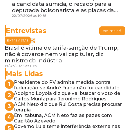
a candidata sumida, o recado para a
deputada bolsonarista e as placas da
discórdia
22/07/2026 às 10:55
Entrevistas
Ver mais
ENTREVISTAS
Brasil é vítima de tarifa-sanção de Trump,
não é covarde nem vai capitular, diz
ministro da Indústria
18/07/2026 às 11:55
Mais Lidas
Presidente do PV admite medida contra
1
federação se André Fraga não for candidato
Adolpho Loyola diz que vai buscar o voto de
2
Carlos Muniz para Jerônimo Rodrigues
ACM Neto diz que Rui Costa precisa procurar
3
terapia
Em Itabuna, ACM Neto faz as pazes com
4
Capitão Azevedo
Governo Lula teme interferência externa nas
5