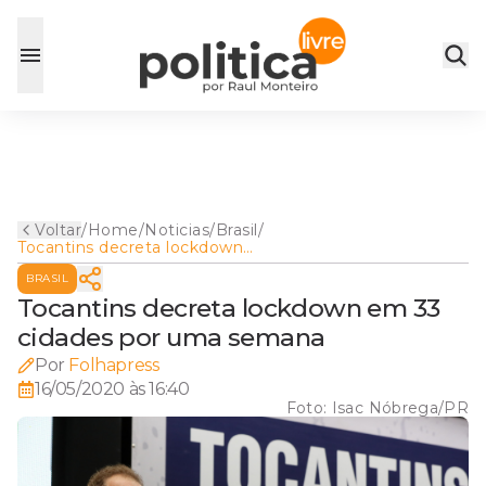
Voltar
/
Home
/
Noticias
/
Brasil
/
Tocantins decreta lockdown
em 33 cidades por uma
BRASIL
semana
Tocantins decreta lockdown em 33
cidades por uma semana
Por
Folhapress
16/05/2020 às 16:40
Foto:
Isac Nóbrega/PR