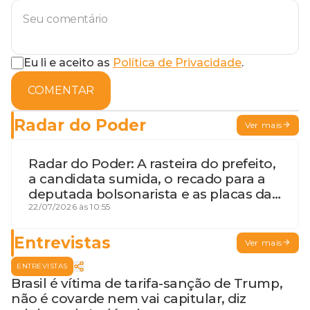
Eu li e aceito as
Política de Privacidade
.
COMENTAR
Radar do Poder
Ver mais
Radar do Poder: A rasteira do prefeito,
a candidata sumida, o recado para a
deputada bolsonarista e as placas da
discórdia
22/07/2026 às 10:55
Entrevistas
Ver mais
ENTREVISTAS
Brasil é vítima de tarifa-sanção de Trump,
não é covarde nem vai capitular, diz