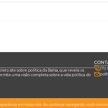
CONT
(71)
to site sobre política da Bahia, que revela os
poli
permite uma visão completa sobre a vida política do
 experiência em nosso site. Ao continuar navegando, você concord