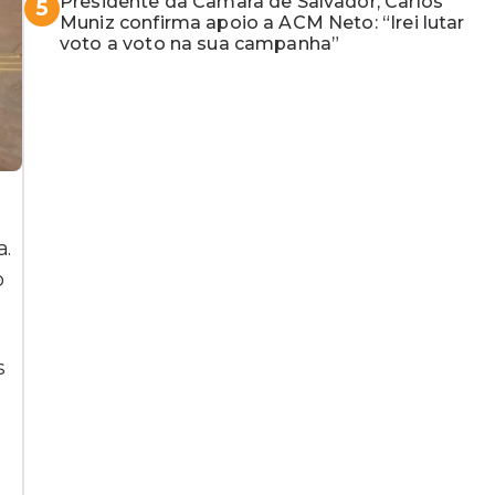
Presidente da Câmara de Salvador, Carlos
5
Muniz confirma apoio a ACM Neto: “Irei lutar
voto a voto na sua campanha”
a.
o
s