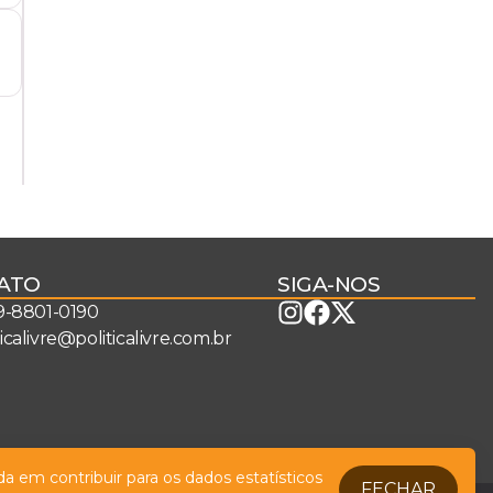
ATO
SIGA-NOS
 9-8801-0190
ticalivre@politicalivre.com.br
a em contribuir para os dados estatísticos
FECHAR