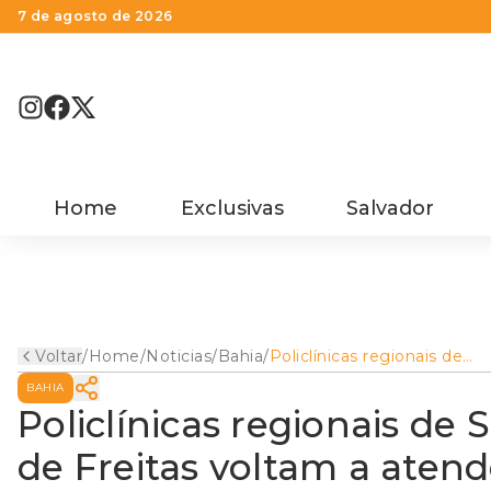
7 de agosto de 2026
Home
Exclusivas
Salvador
Voltar
/
Home
/
Noticias
/
Bahia
/
Policlínicas regionais de
Senhor do Bonfim e Teixeir
BAHIA
de Freitas voltam a atende
com cuidados especiais
Policlínicas regionais de
contra a covid-19
de Freitas voltam a aten