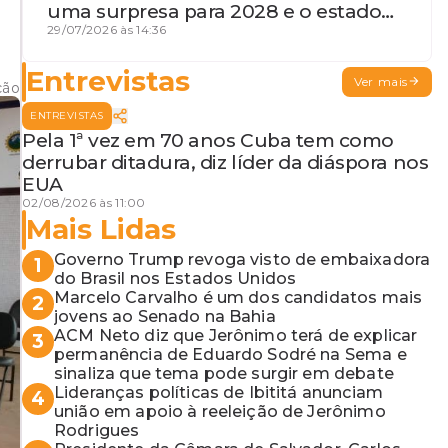
uma surpresa para 2028 e o estado
de terceira guerra mundial
29/07/2026 às 14:36
Entrevistas
Ver mais
ção
ENTREVISTAS
Pela 1ª vez em 70 anos Cuba tem como
derrubar ditadura, diz líder da diáspora nos
EUA
02/08/2026 às 11:00
Mais Lidas
Governo Trump revoga visto de embaixadora
1
do Brasil nos Estados Unidos
Marcelo Carvalho é um dos candidatos mais
2
jovens ao Senado na Bahia
ACM Neto diz que Jerônimo terá de explicar
3
permanência de Eduardo Sodré na Sema e
sinaliza que tema pode surgir em debate
Lideranças políticas de Ibititá anunciam
4
união em apoio à reeleição de Jerônimo
Rodrigues