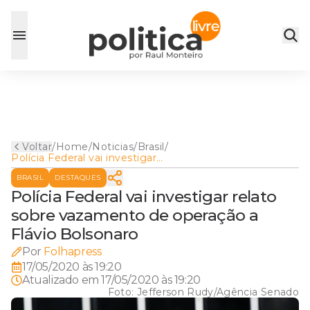
Voltar
/
Home
/
Noticias
/
Brasil
/
Polícia Federal vai investigar
relato sobre vazamento de
BRASIL
DESTAQUES
operação a Flávio Bolsonaro
Polícia Federal vai investigar relato
sobre vazamento de operação a
Flávio Bolsonaro
Por
Folhapress
17/05/2020 às 19:20
Atualizado em
17/05/2020 às 19:20
Foto:
Jefferson Rudy/Agência Senado