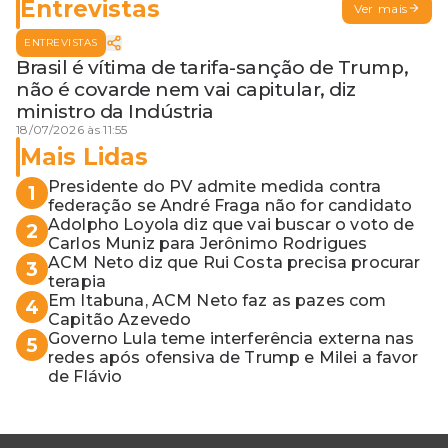
Entrevistas
Ver mais
ENTREVISTAS
Brasil é vítima de tarifa-sanção de Trump,
não é covarde nem vai capitular, diz
ministro da Indústria
18/07/2026 às 11:55
Mais Lidas
Presidente do PV admite medida contra
1
federação se André Fraga não for candidato
Adolpho Loyola diz que vai buscar o voto de
2
Carlos Muniz para Jerônimo Rodrigues
ACM Neto diz que Rui Costa precisa procurar
3
terapia
Em Itabuna, ACM Neto faz as pazes com
4
Capitão Azevedo
Governo Lula teme interferência externa nas
5
redes após ofensiva de Trump e Milei a favor
de Flávio