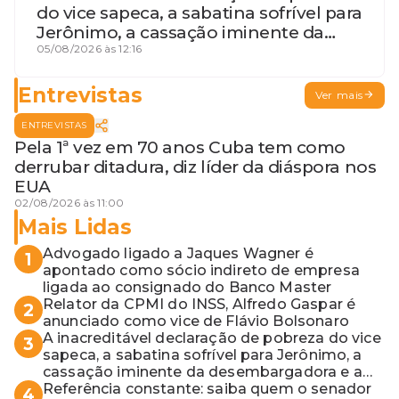
do vice sapeca, a sabatina sofrível para
Jerônimo, a cassação iminente da
desembargadora e a vaga do Quinto
05/08/2026 às 12:16
para o MP baiano
Entrevistas
Ver mais
ENTREVISTAS
Pela 1ª vez em 70 anos Cuba tem como
derrubar ditadura, diz líder da diáspora nos
EUA
02/08/2026 às 11:00
Mais Lidas
Advogado ligado a Jaques Wagner é
1
apontado como sócio indireto de empresa
ligada ao consignado do Banco Master
Relator da CPMI do INSS, Alfredo Gaspar é
2
anunciado como vice de Flávio Bolsonaro
A inacreditável declaração de pobreza do vice
3
sapeca, a sabatina sofrível para Jerônimo, a
cassação iminente da desembargadora e a
vaga do Quinto para o MP baiano
Referência constante: saiba quem o senador
4