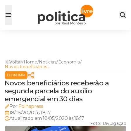
Voltar
/
Home
/
Noticias
/
Economia
/
Novos beneficiários
receberão a segunda parcela
ECONOMIA
do auxílio emergencial em 30
dias
Novos beneficiários receberão a
segunda parcela do auxílio
emergencial em 30 dias
Por
Folhapress
18/05/2020 às 18:17
Atualizado em
18/05/2020 às 18:17
Foto:
Divulgação