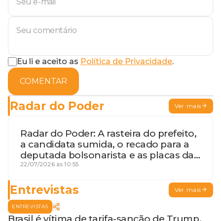
Eu li e aceito as
Política de Privacidade
.
COMENTAR
Radar do Poder
Ver mais
Radar do Poder: A rasteira do prefeito,
a candidata sumida, o recado para a
deputada bolsonarista e as placas da
discórdia
22/07/2026 às 10:55
Entrevistas
Ver mais
ENTREVISTAS
Brasil é vítima de tarifa-sanção de Trump,