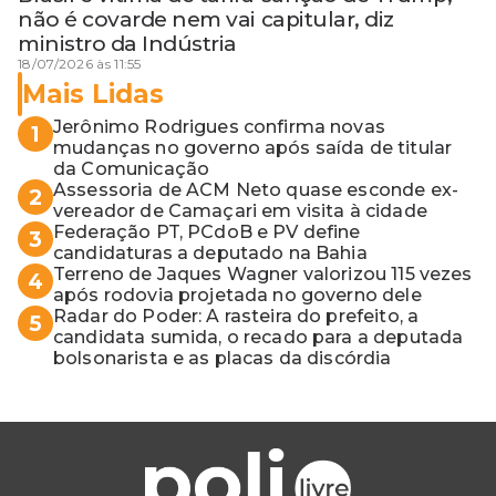
não é covarde nem vai capitular, diz
ministro da Indústria
18/07/2026 às 11:55
Mais Lidas
Jerônimo Rodrigues confirma novas
1
mudanças no governo após saída de titular
da Comunicação
Assessoria de ACM Neto quase esconde ex-
2
vereador de Camaçari em visita à cidade
Federação PT, PCdoB e PV define
3
candidaturas a deputado na Bahia
Terreno de Jaques Wagner valorizou 115 vezes
4
após rodovia projetada no governo dele
Radar do Poder: A rasteira do prefeito, a
5
candidata sumida, o recado para a deputada
bolsonarista e as placas da discórdia