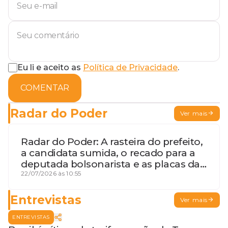
Eu li e aceito as
Política de Privacidade
.
COMENTAR
Radar do Poder
Ver mais
Radar do Poder: A rasteira do prefeito,
a candidata sumida, o recado para a
deputada bolsonarista e as placas da
discórdia
22/07/2026 às 10:55
Entrevistas
Ver mais
ENTREVISTAS