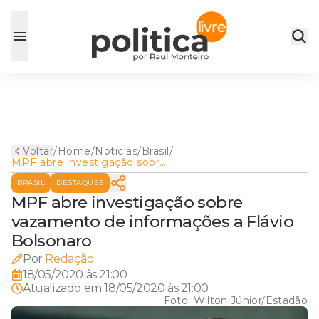
Voltar
/
Home
/
Noticias
/
Brasil
/
MPF abre investigação sobre
vazamento de informações a
BRASIL
DESTAQUES
Flávio Bolsonaro
MPF abre investigação sobre
vazamento de informações a Flávio
Bolsonaro
Por
Redação
18/05/2020 às 21:00
Atualizado em
18/05/2020 às 21:00
Foto:
Wilton Júnior/Estadão