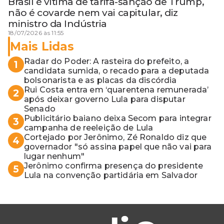
Brasil é vítima de tarifa-sanção de Trump,
não é covarde nem vai capitular, diz
ministro da Indústria
18/07/2026 às 11:55
Mais Lidas
Radar do Poder: A rasteira do prefeito, a
1
candidata sumida, o recado para a deputada
bolsonarista e as placas da discórdia
Rui Costa entra em ‘quarentena remunerada’
2
após deixar governo Lula para disputar
Senado
Publicitário baiano deixa Secom para integrar
3
campanha de reeleição de Lula
Cortejado por Jerônimo, Zé Ronaldo diz que
4
governador "só assina papel que não vai para
lugar nenhum"
Jerônimo confirma presença do presidente
5
Lula na convenção partidária em Salvador