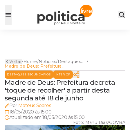
Voltar
/
Home
/
Noticias
/
Destaques
/
Madre de Deus: Prefeitura
Secundários
decreta 'toque de recolher' a
DESTAQUES SECUNDÁRIOS
INTERIOR
partir desta segunda até 18
de junho
Madre de Deus: Prefeitura decreta
'toque de recolher' a partir desta
segunda até 18 de junho
Por
Mateus Soares
18/05/2020 às 15:00
Atualizado em
18/05/2020 às 15:00
Foto:
Manu Dias/GOVBA