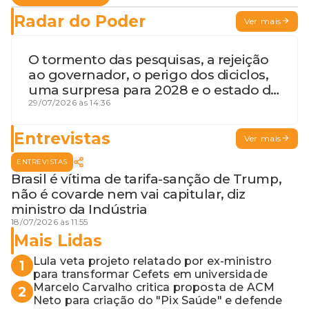
Radar do Poder
Ver mais
O tormento das pesquisas, a rejeição
ao governador, o perigo dos diciclos,
uma surpresa para 2028 e o estado de
terceira guerra mundial
29/07/2026 às 14:36
Entrevistas
Ver mais
ENTREVISTAS
Brasil é vítima de tarifa-sanção de Trump,
não é covarde nem vai capitular, diz
ministro da Indústria
18/07/2026 às 11:55
Mais Lidas
Lula veta projeto relatado por ex-ministro
1
para transformar Cefets em universidade
Marcelo Carvalho critica proposta de ACM
2
Neto para criação do "Pix Saúde" e defende