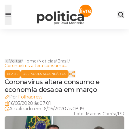
Voltar
/
Home
/
Noticias
/
Brasil
/
Coronavírus altera consumo
e economia desaba em
BRASIL
DESTAQUES SECUNDÁRIOS
março
Coronavírus altera consumo e
economia desaba em março
Por
Folhapress
16/05/2020 às 07:01
Atualizado em
16/05/2020 às 08:19
Foto:
Marcos Corrêa/PR