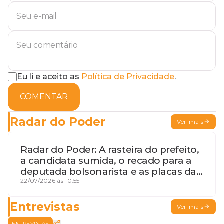
Eu li e aceito as
Política de Privacidade
.
COMENTAR
Radar do Poder
Ver mais
Radar do Poder: A rasteira do prefeito,
a candidata sumida, o recado para a
deputada bolsonarista e as placas da
discórdia
22/07/2026 às 10:55
Entrevistas
Ver mais
ENTREVISTAS