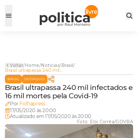
Voltar
/
Home
/
Noticias
/
Brasil
/
Brasil ultrapassa 240 mil
infectados e 16 mil mortes
BRASIL
DESTAQUES
pela Covid-19
Brasil ultrapassa 240 mil infectados e
16 mil mortes pela Covid-19
Por
Folhapress
17/05/2020 às 20:00
Atualizado em
17/05/2020 às 20:00
Foto:
Elói Corrêa/GOVBA