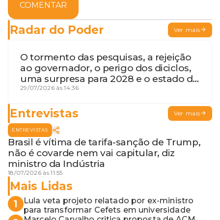
COMENTAR
Radar do Poder
Ver mais
O tormento das pesquisas, a rejeição
ao governador, o perigo dos diciclos,
uma surpresa para 2028 e o estado de
terceira guerra mundial
29/07/2026 às 14:36
Entrevistas
Ver mais
ENTREVISTAS
Brasil é vítima de tarifa-sanção de Trump,
não é covarde nem vai capitular, diz
ministro da Indústria
18/07/2026 às 11:55
Mais Lidas
Lula veta projeto relatado por ex-ministro
1
para transformar Cefets em universidade
Marcelo Carvalho critica proposta de ACM