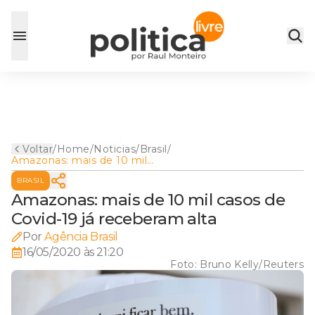
Voltar
/
Home
/
Noticias
/
Brasil
/
Amazonas: mais de 10 mil
casos de Covid-19 já
BRASIL
receberam alta
Amazonas: mais de 10 mil casos de
Covid-19 já receberam alta
Por
Agência Brasil
16/05/2020 às 21:20
Foto:
Bruno Kelly/Reuters