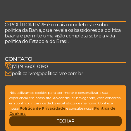
O POLÍTICA LIVRE é o mais completo site sobre
política da Bahia, que revela os bastidores da política
baiana e permite uma visão completa sobre a vida
política do Estado e do Brasil.
CONTATO
(71) 9-8801-0190
politicalivre@politicalivre.com.br
SIGA-NOS
Nós utilizamos cookies para aprimorar e personalizar a sua
experiência em nosso site. Ao continuar navegando, você concorda
em contribuir para os dados estatísticos de melhoria. Conheça
nossa
Política de Privacidade
e consulte nossa
Política de
Cookies.
Legal
Fale conosco
FECHAR
Design by
NVGO
© Copyright Política Livre. All Rights Reserved