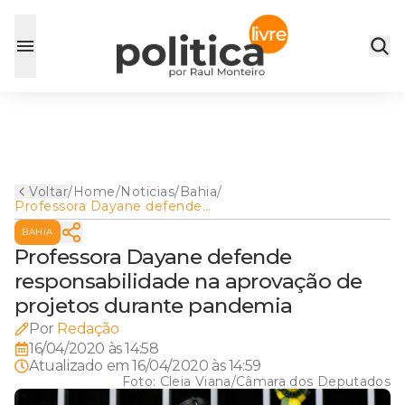
Voltar
/
Home
/
Noticias
/
Bahia
/
Professora Dayane defende
responsabilidade na
BAHIA
aprovação de projetos
durante pandemia
Professora Dayane defende
responsabilidade na aprovação de
projetos durante pandemia
Por
Redação
16/04/2020 às 14:58
Atualizado em
16/04/2020 às 14:59
Foto:
Cleia Viana/Câmara dos Deputados