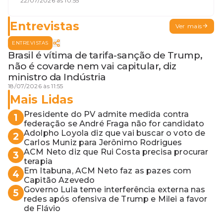
discórdia
22/07/2026 às 10:55
Entrevistas
Ver mais
ENTREVISTAS
Brasil é vítima de tarifa-sanção de Trump,
não é covarde nem vai capitular, diz
ministro da Indústria
18/07/2026 às 11:55
Mais Lidas
Presidente do PV admite medida contra
1
federação se André Fraga não for candidato
Adolpho Loyola diz que vai buscar o voto de
2
Carlos Muniz para Jerônimo Rodrigues
ACM Neto diz que Rui Costa precisa procurar
3
terapia
Em Itabuna, ACM Neto faz as pazes com
4
Capitão Azevedo
Governo Lula teme interferência externa nas
5
redes após ofensiva de Trump e Milei a favor
de Flávio