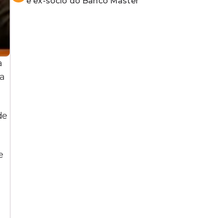
e ex-sócio do Banco Master
a
da
de
e