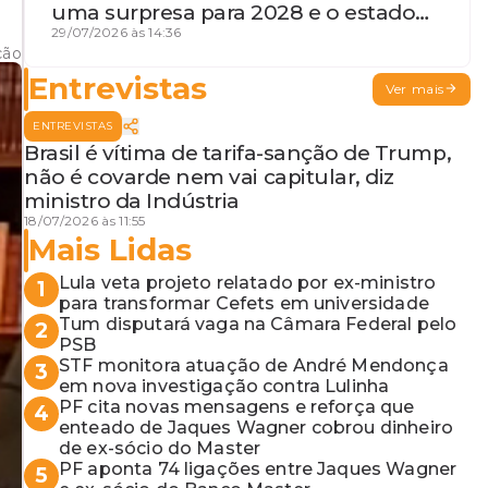
uma surpresa para 2028 e o estado
de terceira guerra mundial
29/07/2026 às 14:36
ção
Entrevistas
Ver mais
ENTREVISTAS
Brasil é vítima de tarifa-sanção de Trump,
não é covarde nem vai capitular, diz
ministro da Indústria
18/07/2026 às 11:55
Mais Lidas
Lula veta projeto relatado por ex-ministro
1
para transformar Cefets em universidade
Tum disputará vaga na Câmara Federal pelo
2
PSB
STF monitora atuação de André Mendonça
3
em nova investigação contra Lulinha
PF cita novas mensagens e reforça que
4
enteado de Jaques Wagner cobrou dinheiro
de ex-sócio do Master
PF aponta 74 ligações entre Jaques Wagner
5