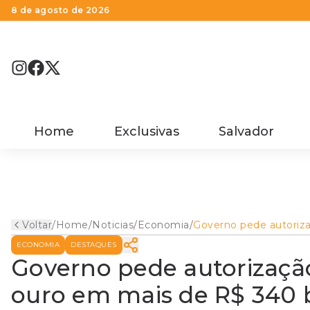
8 de agosto de 2026
Home
Exclusivas
Salvador
Voltar
/
Home
/
Noticias
/
Economia
/
Governo pede autoriz
para contornar regra d
ECONOMIA
DESTAQUES
em mais de R$ 340 bi
Governo pede autorização
ouro em mais de R$ 340 