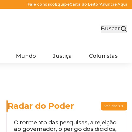
Fale conosco
Equipe
Carta do Leitor
Anuncie Aqui
Buscar
Mundo
Justiça
Colunistas
Radar do Poder
Ver mais
O tormento das pesquisas, a rejeição
ao governador, o perigo dos diciclos,