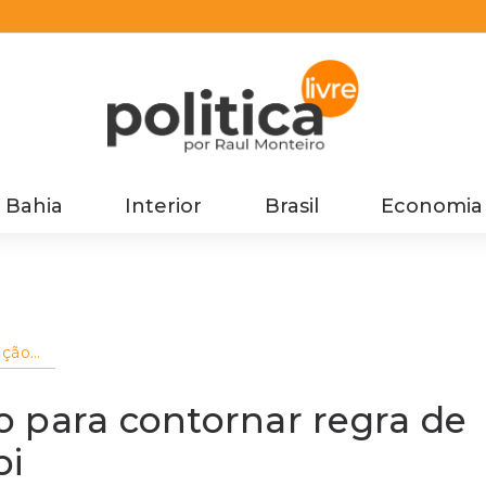
Bahia
Interior
Brasil
Economia
ação
e ouro
 para contornar regra de
bi