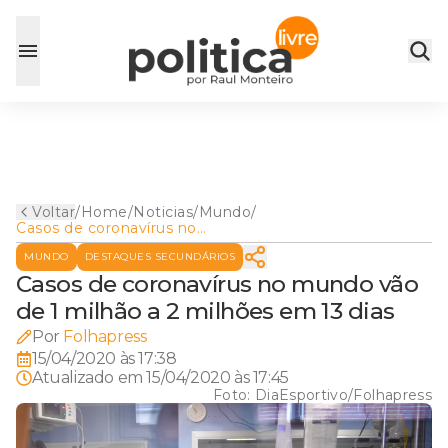
Voltar
/
Home
/
Noticias
/
Mundo
/
Casos de coronavírus no
mundo vão de 1 milhão a 2
MUNDO
DESTAQUES SECUNDÁRIOS
milhões em 13 dias
Casos de coronavírus no mundo vão
de 1 milhão a 2 milhões em 13 dias
Por
Folhapress
15/04/2020 às 17:38
Atualizado em
15/04/2020 às 17:45
Foto:
DiaEsportivo/Folhapress