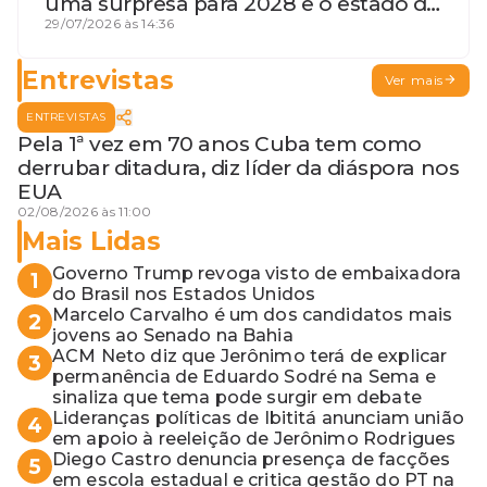
uma surpresa para 2028 e o estado de
terceira guerra mundial
29/07/2026 às 14:36
Entrevistas
Ver mais
ENTREVISTAS
Pela 1ª vez em 70 anos Cuba tem como
derrubar ditadura, diz líder da diáspora nos
EUA
02/08/2026 às 11:00
Mais Lidas
Governo Trump revoga visto de embaixadora
1
do Brasil nos Estados Unidos
Marcelo Carvalho é um dos candidatos mais
2
jovens ao Senado na Bahia
ACM Neto diz que Jerônimo terá de explicar
3
permanência de Eduardo Sodré na Sema e
sinaliza que tema pode surgir em debate
Lideranças políticas de Ibititá anunciam união
4
em apoio à reeleição de Jerônimo Rodrigues
Diego Castro denuncia presença de facções
5
em escola estadual e critica gestão do PT na