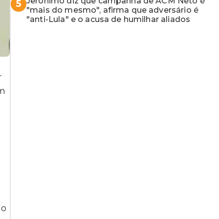
Jerônimo diz que campanha de ACM Neto é
5
"mais do mesmo", afirma que adversário é
"anti-Lula" e o acusa de humilhar aliados
r
om
do