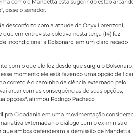
forma como o Mandetta está sugerindo estão arcand
 disse o senador.
a desconforto com a atitude do Onyx Lorenzoni,
que em entrevista coletiva nesta terça (14) fez
ade incondicional a Bolsonaro, em um claro recado
nte com o que ele fez desde que surgiu o Bolsonaro.
 nesse momento ele está fazendo uma opção de fica
ho correto é o caminho da ciência externado pelo
 vai arcar com as consequências de suas opções,
a opções", afirmou Rodrigo Pacheco.
ivil pra Cidadania em uma movimentação considera
rrativa externada no diálogo com o ex-ministro
 em que ambos defenderam a demissão de Mandetta.