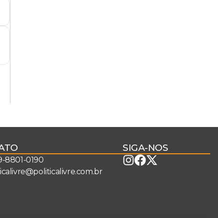
ATO
SIGA-NOS
 9-8801-0190
ticalivre@politicalivre.com.br