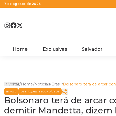
7 de agosto de 2026
Home
Exclusivas
Salvador
Voltar
/
Home
/
Noticias
/
Brasil
/
Bolsonaro terá de arcar co
consequências se demitir
BRASIL
DESTAQUES SECUNDÁRIOS
Mandetta, dizem líderes do
DEM
Bolsonaro terá de arcar 
demitir Mandetta, dizem 