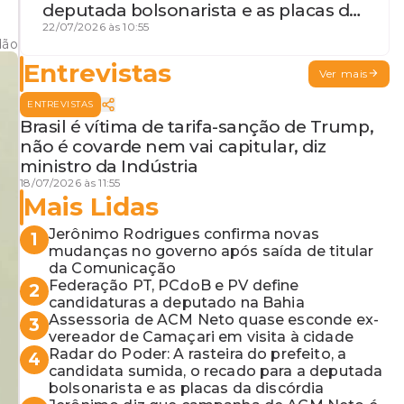
deputada bolsonarista e as placas da
discórdia
22/07/2026 às 10:55
dão
Entrevistas
Ver mais
ENTREVISTAS
Brasil é vítima de tarifa-sanção de Trump,
não é covarde nem vai capitular, diz
ministro da Indústria
18/07/2026 às 11:55
Mais Lidas
Jerônimo Rodrigues confirma novas
1
mudanças no governo após saída de titular
da Comunicação
Federação PT, PCdoB e PV define
2
candidaturas a deputado na Bahia
Assessoria de ACM Neto quase esconde ex-
3
vereador de Camaçari em visita à cidade
Radar do Poder: A rasteira do prefeito, a
4
candidata sumida, o recado para a deputada
bolsonarista e as placas da discórdia