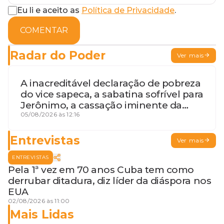
Eu li e aceito as
Política de Privacidade
.
COMENTAR
Radar do Poder
Ver mais
A inacreditável declaração de pobreza
do vice sapeca, a sabatina sofrível para
Jerônimo, a cassação iminente da
desembargadora e a vaga do Quinto
05/08/2026 às 12:16
para o MP baiano
Entrevistas
Ver mais
ENTREVISTAS
Pela 1ª vez em 70 anos Cuba tem como
derrubar ditadura, diz líder da diáspora nos
EUA
02/08/2026 às 11:00
Mais Lidas