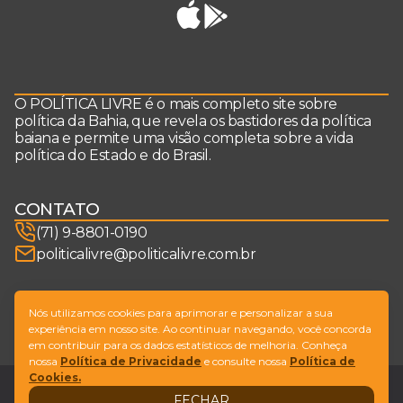
O POLÍTICA LIVRE é o mais completo site sobre
política da Bahia, que revela os bastidores da política
baiana e permite uma visão completa sobre a vida
política do Estado e do Brasil.
CONTATO
(71) 9-8801-0190
politicalivre@politicalivre.com.br
SIGA-NOS
Nós utilizamos cookies para aprimorar e personalizar a sua
experiência em nosso site. Ao continuar navegando, você concorda
em contribuir para os dados estatísticos de melhoria. Conheça
nossa
Política de Privacidade
e consulte nossa
Política de
Cookies.
Legal
Fale conosco
FECHAR