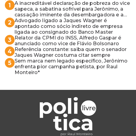
A inacreditável declaração de pobreza do vice
1
sapeca, a sabatina sofrível para Jerônimo, a
cassação iminente da desembargadora e a
vaga do Quinto para o MP baiano
Advogado ligado a Jaques Wagner é
2
apontado como sócio indireto de empresa
ligada ao consignado do Banco Master
Relator da CPMI do INSS, Alfredo Gaspar é
3
anunciado como vice de Flávio Bolsonaro
Referência constante: saiba quem o senador
4
Jaques Wagner costuma citar sempre
Sem marca nem legado específico, Jerônimo
5
enfrenta pior campanha petista, por Raul
Monteiro*