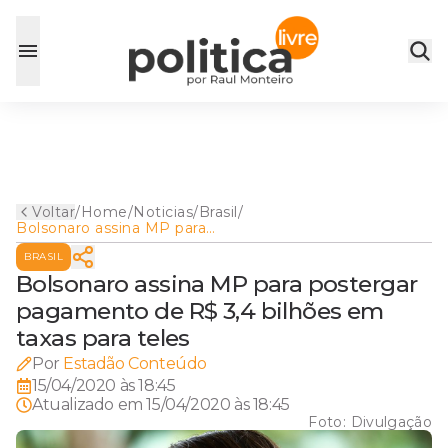
Voltar
/
Home
/
Noticias
/
Brasil
/
Bolsonaro assina MP para
postergar pagamento de R$
BRASIL
3,4 bilhões em taxas para
teles
Bolsonaro assina MP para postergar
pagamento de R$ 3,4 bilhões em
taxas para teles
Por
Estadão Conteúdo
15/04/2020 às 18:45
Atualizado em
15/04/2020 às 18:45
Foto:
Divulgação