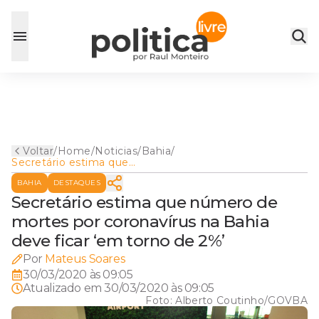
Voltar
/
Home
/
Noticias
/
Bahia
/
Secretário estima que
número de mortes por
BAHIA
DESTAQUES
coronavírus na Bahia deve
ficar ‘em torno de 2%’
Secretário estima que número de
mortes por coronavírus na Bahia
deve ficar ‘em torno de 2%’
Por
Mateus Soares
30/03/2020 às 09:05
Atualizado em
30/03/2020 às 09:05
Foto:
Alberto Coutinho/GOVBA