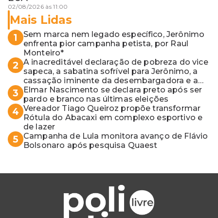
02/08/2026 às 11:00
Mais Lidas
Sem marca nem legado específico, Jerônimo
1
enfrenta pior campanha petista, por Raul
Monteiro*
A inacreditável declaração de pobreza do vice
2
sapeca, a sabatina sofrível para Jerônimo, a
cassação iminente da desembargadora e a
vaga do Quinto para o MP baiano
Elmar Nascimento se declara preto após ser
3
pardo e branco nas últimas eleições
Vereador Tiago Queiroz propõe transformar
4
Rótula do Abacaxi em complexo esportivo e
de lazer
Campanha de Lula monitora avanço de Flávio
5
Bolsonaro após pesquisa Quaest