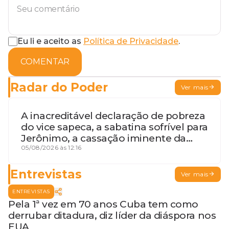
Eu li e aceito as
Política de Privacidade
.
COMENTAR
Radar do Poder
Ver mais
A inacreditável declaração de pobreza
do vice sapeca, a sabatina sofrível para
Jerônimo, a cassação iminente da
desembargadora e a vaga do Quinto
05/08/2026 às 12:16
para o MP baiano
Entrevistas
Ver mais
ENTREVISTAS
Pela 1ª vez em 70 anos Cuba tem como
derrubar ditadura, diz líder da diáspora nos
EUA