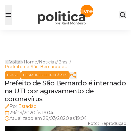
Voltar
/
Home
/
Noticias
/
Brasil
/
Prefeito de São Bernardo é
internado na UTI por
BRASIL
DESTAQUES SECUNDÁRIOS
agravamento de coronavírus
Prefeito de São Bernardo é internado
na UTI por agravamento de
coronavírus
Por
Estadão
29/03/2020 às 19:04
Atualizado em
29/03/2020 às 19:04
Foto:
Reprodução