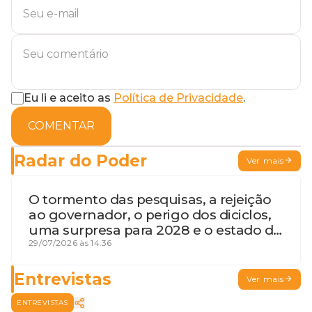
Eu li e aceito as
Política de Privacidade
.
COMENTAR
Radar do Poder
Ver mais
O tormento das pesquisas, a rejeição
ao governador, o perigo dos diciclos,
uma surpresa para 2028 e o estado de
terceira guerra mundial
29/07/2026 às 14:36
Entrevistas
Ver mais
ENTREVISTAS