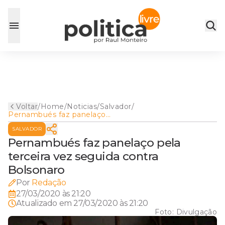
Voltar
/
Home
/
Noticias
/
Salvador
/
Pernambués faz panelaço
pela terceira vez seguida
SALVADOR
contra Bolsonaro
Pernambués faz panelaço pela
terceira vez seguida contra
Bolsonaro
Por
Redação
27/03/2020 às 21:20
Atualizado em
27/03/2020 às 21:20
Foto:
Divulgação