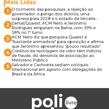
Mais Lidas
O tormento das pesquisas, a rejeição ao
1
governador, o perigo dos diciclos, uma
surpresa para 2028 e o estado de terceira
guerra mundial
Genial/Quaest: ACM Neto e Jerônimo
2
Rodrigues empatam na Bahia, com 39% e
38% no 1º turno
ACM Neto diz que pesquisa Quaest é
3
"bastante animadora" para oposição e afirma
que Jerônimo apresentou “pouco resultado”
Créditos de reciclagem de vidro têm indícios
4
de fraude, diz denúncia de associação ao
Ministério Público
Salvador e Cachoeira sediam colóquio
5
internacional em agosto com delegações do
Brasil e da África