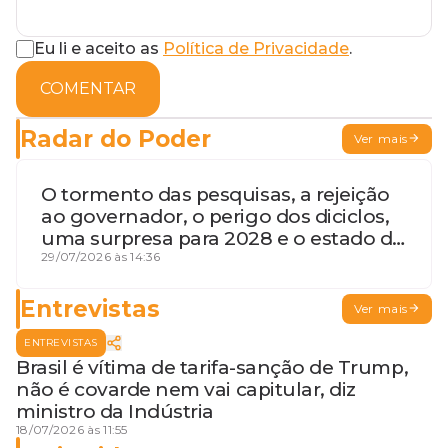
Eu li e aceito as
Política de Privacidade
.
COMENTAR
Radar do Poder
Ver mais
O tormento das pesquisas, a rejeição
ao governador, o perigo dos diciclos,
uma surpresa para 2028 e o estado de
terceira guerra mundial
29/07/2026 às 14:36
Entrevistas
Ver mais
ENTREVISTAS
Brasil é vítima de tarifa-sanção de Trump,
não é covarde nem vai capitular, diz
ministro da Indústria
18/07/2026 às 11:55