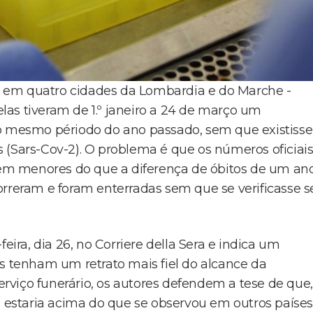
 em quatro cidades da Lombardia e do Marche -
 elas tiveram de 1.º janeiro a 24 de março um
do mesmo périodo do ano passado, sem que existisse
 (Sars-Cov-2). O problema é que os números oficiai
em menores do que a diferença de óbitos de um an
orreram e foram enterradas sem que se verificasse s
eira, dia 26, no Corriere della Sera e indica um
us tenham um retrato mais fiel do alcance da
viço funerário, os autores defendem a tese de que,
o estaria acima do que se observou em outros países