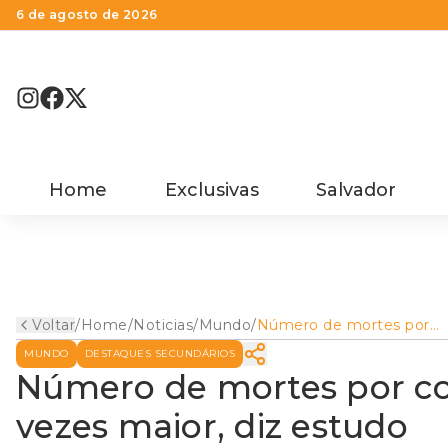
6 de agosto de 2026
Home
Exclusivas
Salvador
Voltar
/
Home
/
Noticias
/
Mundo
/
Número de mortes por
coronavírus na Itália é 4
MUNDO
DESTAQUES SECUNDÁRIOS
vezes maior, diz estudo
Número de mortes por cor
vezes maior, diz estudo