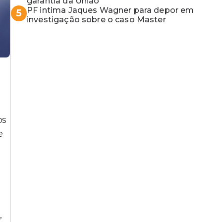
garantia da União
PF intima Jaques Wagner para depor em
5
investigação sobre o caso Master
s
os
e
,