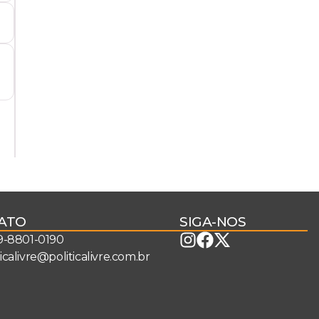
ATO
SIGA-NOS
 9-8801-0190
ticalivre@politicalivre.com.br