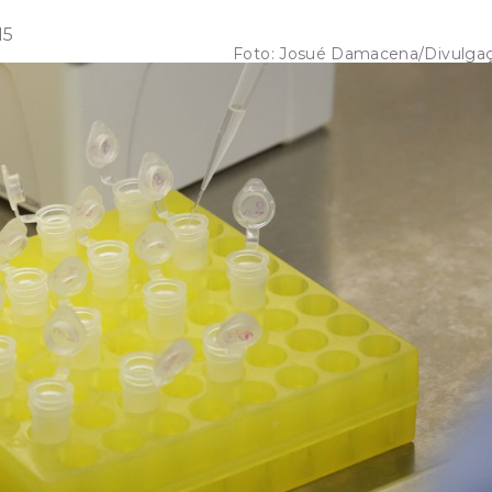
15
Foto:
Josué Damacena/Divulga