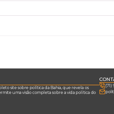
CONT
(71)
to site sobre política da Bahia, que revela os
poli
permite uma visão completa sobre a vida política do