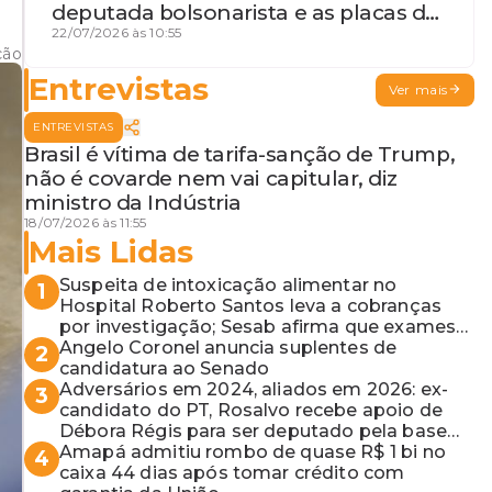
deputada bolsonarista e as placas da
discórdia
22/07/2026 às 10:55
ção
Entrevistas
Ver mais
ENTREVISTAS
Brasil é vítima de tarifa-sanção de Trump,
não é covarde nem vai capitular, diz
ministro da Indústria
18/07/2026 às 11:55
Mais Lidas
Suspeita de intoxicação alimentar no
1
Hospital Roberto Santos leva a cobranças
por investigação; Sesab afirma que exames
não apontaram contaminação
Angelo Coronel anuncia suplentes de
2
candidatura ao Senado
Adversários em 2024, aliados em 2026: ex-
3
candidato do PT, Rosalvo recebe apoio de
Débora Régis para ser deputado pela base
de ACM Neto
Amapá admitiu rombo de quase R$ 1 bi no
4
caixa 44 dias após tomar crédito com