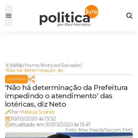
Voltar
/
Home
/
Noticias
/
Salvador
/
'Não há determinação da
Prefeitura impedindo o
SALVADOR
atendimento' das lotéricas,
diz Neto
'Não há determinação da Prefeitura
impedindo o atendimento' das
lotéricas, diz Neto
Por
Mateus Soares
30/03/2020 às 13:32
Atualizado em
30/03/2020 às 13:47
Foto:
Max Haack/Secom PMS