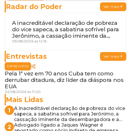
Radar do Poder
Ver mais
A inacreditável declaração de pobreza
do vice sapeca, a sabatina sofrível para
Jerônimo, a cassação iminente da
desembargadora e a vaga do Quinto
05/08/2026 às 12:16
para o MP baiano
Entrevistas
Ver mais
ENTREVISTAS
Pela 1ª vez em 70 anos Cuba tem como
derrubar ditadura, diz líder da diáspora nos
EUA
02/08/2026 às 11:00
Mais Lidas
A inacreditável declaração de pobreza do vice
1
sapeca, a sabatina sofrível para Jerônimo, a
cassação iminente da desembargadora e a
vaga do Quinto para o MP baiano
Advogado ligado a Jaques Wagner é
2
apontado como sócio indireto de empresa