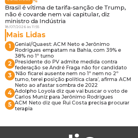
Brasil é vítima de tarifa-sanção de Trump,
não é covarde nem vai capitular, diz
ministro da Indústria
18/07/2026 às 11:55
Mais Lidas
Genial/Quaest: ACM Neto e Jerônimo
1
Rodrigues empatam na Bahia, com 39% e
38% no 1º turno
Presidente do PV admite medida contra
2
federação se André Fraga não for candidato
‘Não ficarei ausente nem no 1º nem no 2º
3
turno, terei posição política clara’, afirma ACM
Neto ao afastar sombra de 2022
Adolpho Loyola diz que vai buscar o voto de
4
Carlos Muniz para Jerônimo Rodrigues
ACM Neto diz que Rui Costa precisa procurar
5
terapia