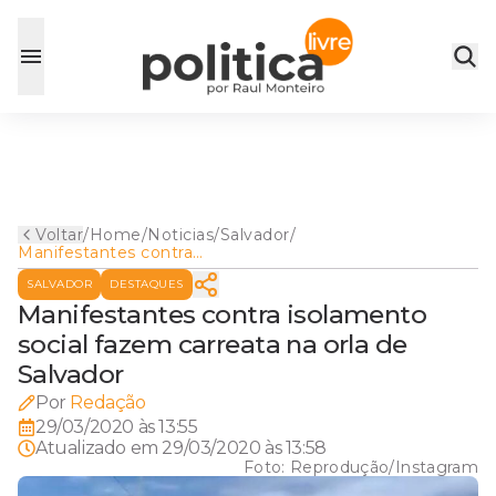
Voltar
/
Home
/
Noticias
/
Salvador
/
Manifestantes contra
isolamento social fazem
SALVADOR
DESTAQUES
carreata na orla de Salvador
Manifestantes contra isolamento
social fazem carreata na orla de
Salvador
Por
Redação
29/03/2020 às 13:55
Atualizado em
29/03/2020 às 13:58
Foto:
Reprodução/Instagram