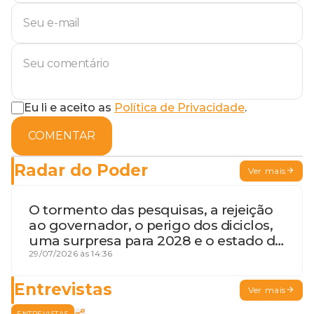
Eu li e aceito as
Política de Privacidade
.
COMENTAR
Radar do Poder
Ver mais
O tormento das pesquisas, a rejeição
ao governador, o perigo dos diciclos,
uma surpresa para 2028 e o estado de
terceira guerra mundial
29/07/2026 às 14:36
Entrevistas
Ver mais
ENTREVISTAS