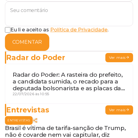
Eu li e aceito as
Política de Privacidade
.
COMENTAR
Radar do Poder
Ver mais
Radar do Poder: A rasteira do prefeito,
a candidata sumida, o recado para a
deputada bolsonarista e as placas da
discórdia
22/07/2026 às 10:55
Entrevistas
Ver mais
ENTREVISTAS
Brasil é vítima de tarifa-sanção de Trump,
não é covarde nem vai capitular, diz