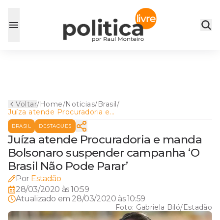
Voltar
/
Home
/
Noticias
/
Brasil
/
Juíza atende Procuradoria e
manda Bolsonaro suspender
BRASIL
DESTAQUES
campanha ‘O Brasil Não
Pode Parar’
Juíza atende Procuradoria e manda
Bolsonaro suspender campanha ‘O
Brasil Não Pode Parar’
Por
Estadão
28/03/2020 às 10:59
Atualizado em
28/03/2020 às 10:59
Foto:
Gabriela Biló/Estadão