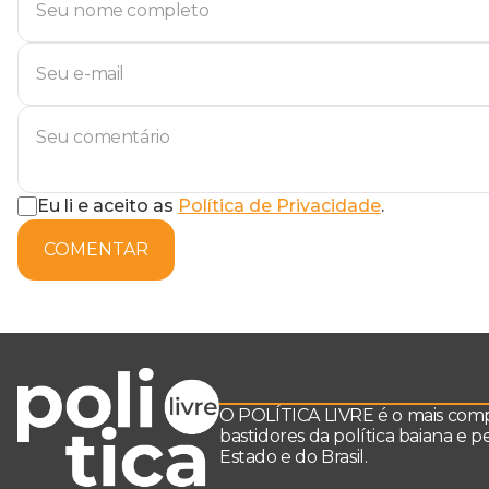
Eu li e aceito as
Política de Privacidade
.
COMENTAR
O POLÍTICA LIVRE é o mais comple
bastidores da política baiana e 
Estado e do Brasil.