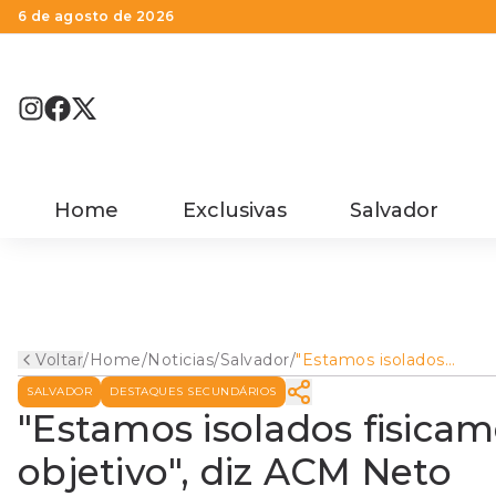
6 de agosto de 2026
Home
Exclusivas
Salvador
Voltar
/
Home
/
Noticias
/
Salvador
/
"Estamos isolados
fisicamente mas juntos
SALVADOR
DESTAQUES SECUNDÁRIOS
mesmo objetivo", diz A
Neto
"Estamos isolados fisic
objetivo", diz ACM Neto