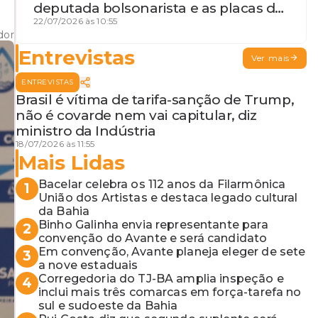
deputada bolsonarista e as placas da
discórdia
22/07/2026 às 10:55
dor
Entrevistas
Ver mais
ENTREVISTAS
Brasil é vítima de tarifa-sanção de Trump,
não é covarde nem vai capitular, diz
ministro da Indústria
18/07/2026 às 11:55
Mais Lidas
Bacelar celebra os 112 anos da Filarmônica
1
União dos Artistas e destaca legado cultural
da Bahia
Binho Galinha envia representante para
2
convenção do Avante e será candidato
Em convenção, Avante planeja eleger de sete
3
a nove estaduais
Corregedoria do TJ-BA amplia inspeção e
4
inclui mais três comarcas em força-tarefa no
sul e sudoeste da Bahia