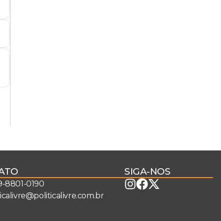
ATO
SIGA-NOS
 9-8801-0190
ticalivre@politicalivre.com.br