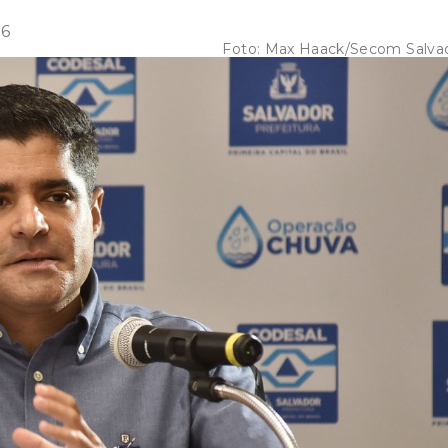
56
Foto:
Max Haack/Secom Salva