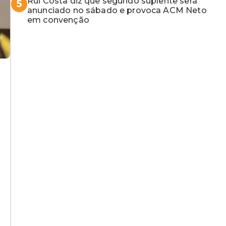
Rui Costa diz que segundo suplente será
5
anunciado no sábado e provoca ACM Neto
em convenção
e