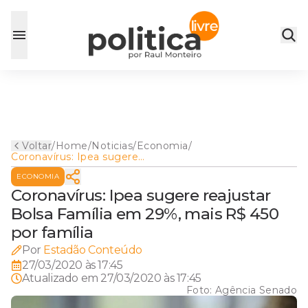
Voltar
/
Home
/
Noticias
/
Economia
/
Coronavírus: Ipea sugere
reajustar Bolsa Família em
ECONOMIA
29%, mais R$ 450 por família
Coronavírus: Ipea sugere reajustar
Bolsa Família em 29%, mais R$ 450
por família
Por
Estadão Conteúdo
27/03/2020 às 17:45
Atualizado em
27/03/2020 às 17:45
Foto:
Agência Senado