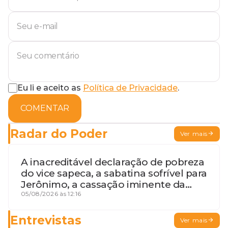
Eu li e aceito as
Política de Privacidade
.
COMENTAR
Radar do Poder
Ver mais
A inacreditável declaração de pobreza
do vice sapeca, a sabatina sofrível para
Jerônimo, a cassação iminente da
desembargadora e a vaga do Quinto
05/08/2026 às 12:16
para o MP baiano
Entrevistas
Ver mais