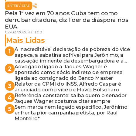
ENTREVISTAS
Pela 1ª vez em 70 anos Cuba tem como
derrubar ditadura, diz líder da diáspora nos
EUA
02/08/2026 às 11:00
Mais Lidas
A inacreditável declaração de pobreza do vice
1
sapeca, a sabatina sofrível para Jerônimo, a
cassação iminente da desembargadora e a
vaga do Quinto para o MP baiano
Advogado ligado a Jaques Wagner é
2
apontado como sócio indireto de empresa
ligada ao consignado do Banco Master
Relator da CPMI do INSS, Alfredo Gaspar é
3
anunciado como vice de Flávio Bolsonaro
Referência constante: saiba quem o senador
4
Jaques Wagner costuma citar sempre
Sem marca nem legado específico, Jerônimo
5
enfrenta pior campanha petista, por Raul
Monteiro*