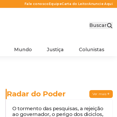
Fale conosco
Equipe
Carta do Leitor
Anuncie Aqui
Buscar
Mundo
Justiça
Colunistas
Radar do Poder
Ver mais
O tormento das pesquisas, a rejeição
ao governador, o perigo dos diciclos,