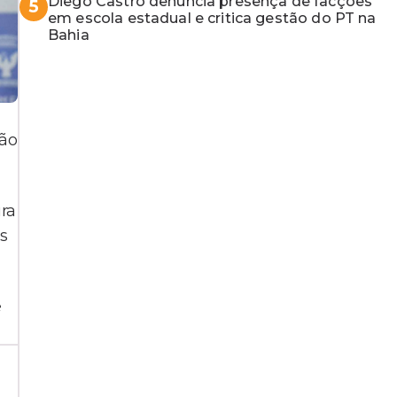
Diego Castro denuncia presença de facções
5
em escola estadual e critica gestão do PT na
Bahia
ção
ura
s
e