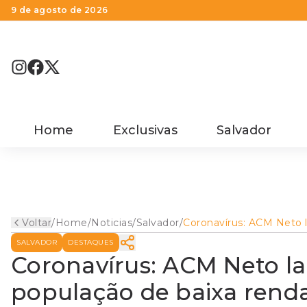
9 de agosto de 2026
Home
Exclusivas
Salvador
Voltar
/
Home
/
Noticias
/
Salvador
/
Coronavírus: ACM Neto 
programa para populaçã
SALVADOR
DESTAQUES
baixa renda na segunda
Coronavírus: ACM Neto l
população de baixa rend