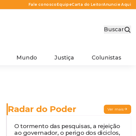
Fale conosco
Equipe
Carta do Leitor
Anuncie Aqui
Buscar
Mundo
Justiça
Colunistas
Radar do Poder
Ver mais
O tormento das pesquisas, a rejeição
ao governador, o perigo dos diciclos,