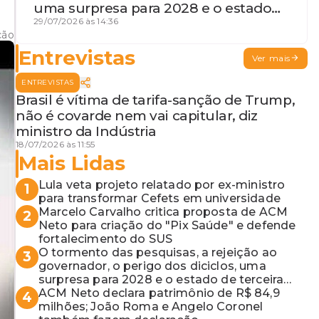
uma surpresa para 2028 e o estado
de terceira guerra mundial
29/07/2026 às 14:36
ção
Entrevistas
Ver mais
ENTREVISTAS
Brasil é vítima de tarifa-sanção de Trump,
não é covarde nem vai capitular, diz
ministro da Indústria
18/07/2026 às 11:55
Mais Lidas
Lula veta projeto relatado por ex-ministro
1
para transformar Cefets em universidade
Marcelo Carvalho critica proposta de ACM
2
Neto para criação do "Pix Saúde" e defende
fortalecimento do SUS
O tormento das pesquisas, a rejeição ao
3
governador, o perigo dos diciclos, uma
surpresa para 2028 e o estado de terceira
guerra mundial
ACM Neto declara patrimônio de R$ 84,9
4
milhões; João Roma e Angelo Coronel