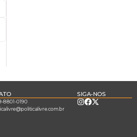
ATO
SIGA-NOS
 9-8801-0190
ticalivre@politicalivre.com.br