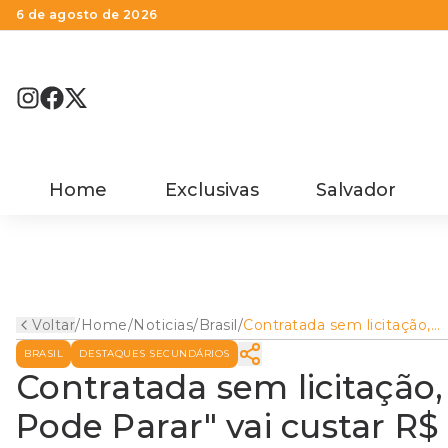
6 de agosto de 2026
Home
Exclusivas
Salvador
Voltar
/
Home
/
Noticias
/
Brasil
/
Contratada sem licitação,
campanha "O Brasil Não
BRASIL
DESTAQUES SECUNDÁRIOS
Pode Parar" vai custar R$ 4
milhões
Contratada sem licitação
Pode Parar" vai custar R$