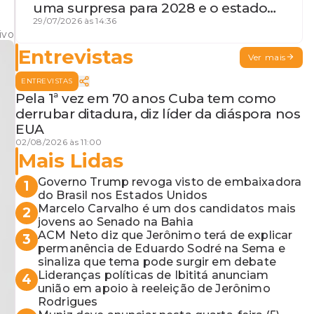
uma surpresa para 2028 e o estado
de terceira guerra mundial
29/07/2026 às 14:36
ivo
Entrevistas
Ver mais
ENTREVISTAS
Pela 1ª vez em 70 anos Cuba tem como
derrubar ditadura, diz líder da diáspora nos
EUA
02/08/2026 às 11:00
Mais Lidas
Governo Trump revoga visto de embaixadora
1
do Brasil nos Estados Unidos
Marcelo Carvalho é um dos candidatos mais
2
jovens ao Senado na Bahia
ACM Neto diz que Jerônimo terá de explicar
3
permanência de Eduardo Sodré na Sema e
sinaliza que tema pode surgir em debate
Lideranças políticas de Ibititá anunciam
4
união em apoio à reeleição de Jerônimo
Rodrigues