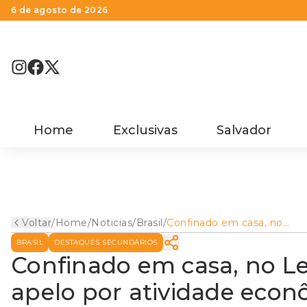
6 de agosto de 2026
Home
Exclusivas
Salvador
Voltar
/
Home
/
Noticias
/
Brasil
/
Confinado em casa, no
Leblon, Paulo Guedes faz
BRASIL
DESTAQUES SECUNDÁRIOS
apelo por atividade
econômica
Confinado em casa, no Le
apelo por atividade econ