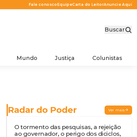
Fale conosco
Equipe
Carta do Leitor
Anuncie Aqui
Buscar
Mundo
Justiça
Colunistas
Radar do Poder
Ver mais
O tormento das pesquisas, a rejeição
ao governador, o perigo dos diciclos,