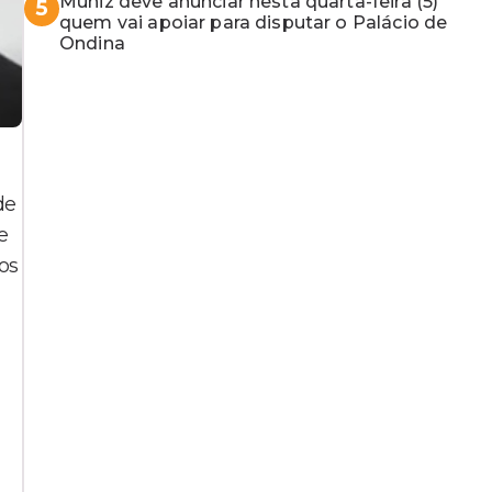
Muniz deve anunciar nesta quarta-feira (5)
5
quem vai apoiar para disputar o Palácio de
Ondina
de
e
os