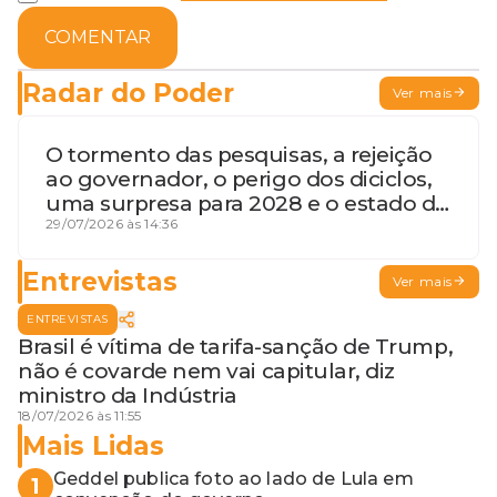
COMENTAR
Radar do Poder
Ver mais
O tormento das pesquisas, a rejeição
ao governador, o perigo dos diciclos,
uma surpresa para 2028 e o estado de
terceira guerra mundial
29/07/2026 às 14:36
Entrevistas
Ver mais
ENTREVISTAS
Brasil é vítima de tarifa-sanção de Trump,
não é covarde nem vai capitular, diz
ministro da Indústria
18/07/2026 às 11:55
Mais Lidas
Geddel publica foto ao lado de Lula em
1