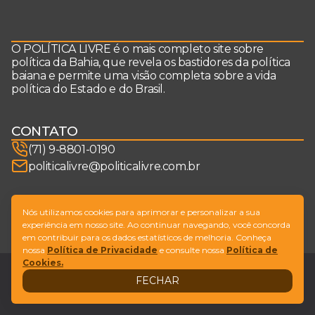
O POLÍTICA LIVRE é o mais completo site sobre
política da Bahia, que revela os bastidores da política
baiana e permite uma visão completa sobre a vida
política do Estado e do Brasil.
CONTATO
(71) 9-8801-0190
politicalivre@politicalivre.com.br
SIGA-NOS
Nós utilizamos cookies para aprimorar e personalizar a sua
experiência em nosso site. Ao continuar navegando, você concorda
em contribuir para os dados estatísticos de melhoria. Conheça
nossa
Política de Privacidade
e consulte nossa
Política de
Cookies.
Legal
Fale conosco
FECHAR
Design by
NVGO
© Copyright Política Livre. All Rights Reserved