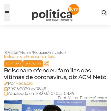
Voltar
/
Home
/
Noticias
/
Salvador
/
Bolsonaro ofendeu famílias
das vítimas de coronavírus,
SALVADOR
DESTAQUES
diz ACM Neto
Bolsonaro ofendeu famílias das
vítimas de coronavírus, diz ACM Neto
Por
Redação
29/03/2020 às 08:49
Atualizado em
29/03/2020 às 08:49
Foto:
Valter Pontes/Secom