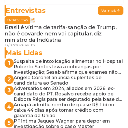
Entrevistas
Ver mais
ENTREVISTAS
Brasil é vítima de tarifa-sanção de Trump,
não é covarde nem vai capitular, diz
ministro da Indústria
18/07/2026 às 11:55
Mais Lidas
Suspeita de intoxicação alimentar no Hospital
1
Roberto Santos leva a cobranças por
investigação; Sesab afirma que exames não
apontaram contaminação
Angelo Coronel anuncia suplentes de
2
candidatura ao Senado
Adversários em 2024, aliados em 2026: ex-
3
candidato do PT, Rosalvo recebe apoio de
Débora Régis para ser deputado pela base de
ACM Neto
Amapá admitiu rombo de quase R$ 1 bi no
4
caixa 44 dias após tomar crédito com
garantia da União
PF intima Jaques Wagner para depor em
5
investigação sobre o caso Master