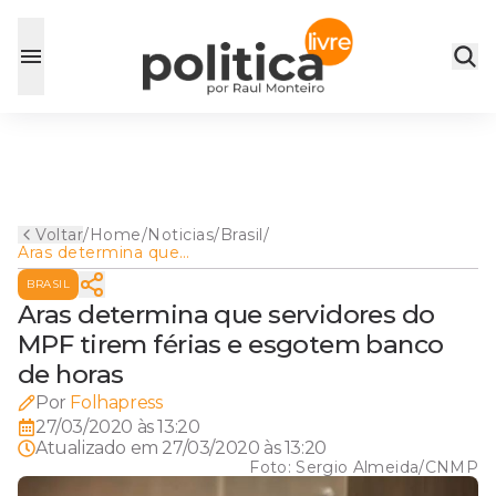
Voltar
/
Home
/
Noticias
/
Brasil
/
Aras determina que
servidores do MPF tirem
BRASIL
férias e esgotem banco de
horas
Aras determina que servidores do
MPF tirem férias e esgotem banco
de horas
Por
Folhapress
27/03/2020 às 13:20
Atualizado em
27/03/2020 às 13:20
Foto:
Sergio Almeida/CNMP