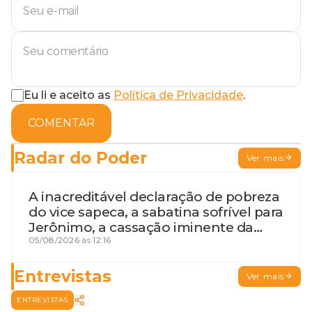
Eu li e aceito as
Política de Privacidade
.
COMENTAR
Radar do Poder
Ver mais
A inacreditável declaração de pobreza
do vice sapeca, a sabatina sofrível para
Jerônimo, a cassação iminente da
desembargadora e a vaga do Quinto
05/08/2026 às 12:16
para o MP baiano
Entrevistas
Ver mais
ENTREVISTAS