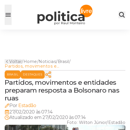
Voltar
/
Home
/
Noticias
/
Brasil
/
Partidos, movimentos e
entidades preparam resposta
BRASIL
DESTAQUES
a Bolsonaro nas ruas
Partidos, movimentos e entidades
preparam resposta a Bolsonaro nas
ruas
Por
Estadão
27/02/2020 às 07:14
Atualizado em
27/02/2020 às 07:14
Foto:
Wilton Júnior/Estadão