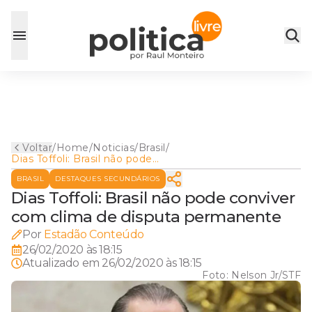
Voltar
/
Home
/
Noticias
/
Brasil
/
Dias Toffoli: Brasil não pode
conviver com clima de
BRASIL
DESTAQUES SECUNDÁRIOS
disputa permanente
Dias Toffoli: Brasil não pode conviver
com clima de disputa permanente
Por
Estadão Conteúdo
26/02/2020 às 18:15
Atualizado em
26/02/2020 às 18:15
Foto:
Nelson Jr/STF