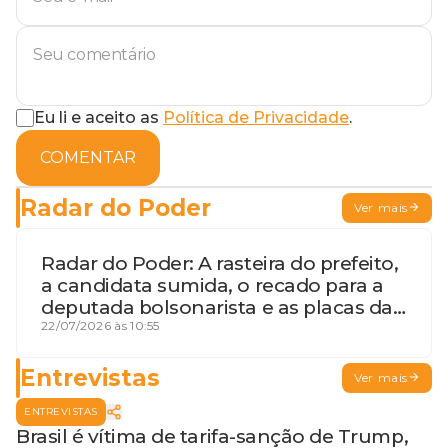
Eu li e aceito as
Política de Privacidade
.
COMENTAR
Radar do Poder
Ver mais
Radar do Poder: A rasteira do prefeito,
a candidata sumida, o recado para a
deputada bolsonarista e as placas da
discórdia
22/07/2026 às 10:55
Entrevistas
Ver mais
ENTREVISTAS
Brasil é vítima de tarifa-sanção de Trump,