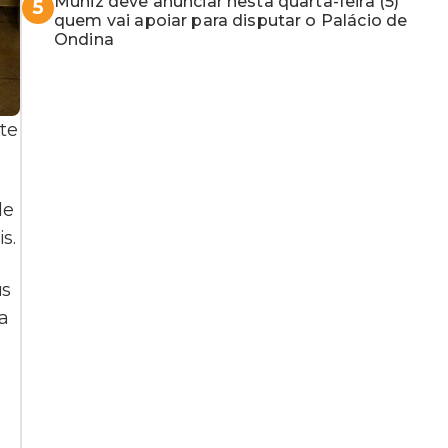
Muniz deve anunciar nesta quarta-feira (5)
5
quem vai apoiar para disputar o Palácio de
Ondina
ite
de
s.
us
ia