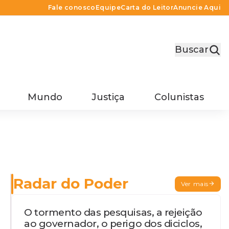
Fale conosco
Equipe
Carta do Leitor
Anuncie Aqui
Buscar
Mundo
Justiça
Colunistas
Radar do Poder
Ver mais
O tormento das pesquisas, a rejeição
ao governador, o perigo dos diciclos,