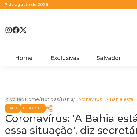
7 de agosto de 2026
Home
Exclusivas
Salvador
Voltar
/
Home
/
Noticias
/
Bahia
/
Coronavírus: 'A Bahia está
preparada para lidar com e
BAHIA
DESTAQUES
situação', diz secretário de
Saúde
Coronavírus: 'A Bahia est
essa situação', diz secret