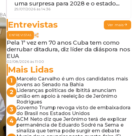
uma surpresa para 2028 e o estado
de terceira guerra mundial
29/07/2026 às 14:36
VBA
Entrevistas
Ver mais
ENTREVISTAS
Pela 1ª vez em 70 anos Cuba tem como
derrubar ditadura, diz líder da diáspora nos
EUA
02/08/2026 às 11:00
Mais Lidas
Marcelo Carvalho é um dos candidatos mais
1
jovens ao Senado na Bahia
Lideranças políticas de Ibititá anunciam
2
união em apoio à reeleição de Jerônimo
Rodrigues
Governo Trump revoga visto de embaixadora
3
do Brasil nos Estados Unidos
ACM Neto diz que Jerônimo terá de explicar
4
permanência de Eduardo Sodré na Sema e
sinaliza que tema pode surgir em debate