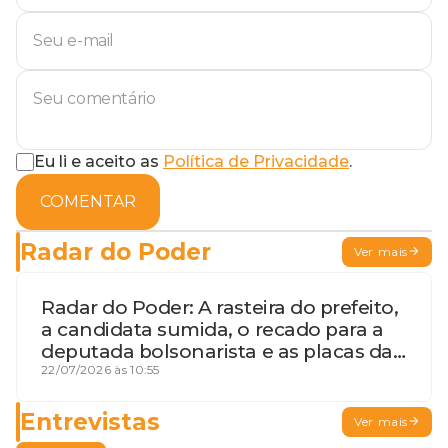
Eu li e aceito as
Política de Privacidade
.
COMENTAR
Radar do Poder
Ver mais
Radar do Poder: A rasteira do prefeito,
a candidata sumida, o recado para a
deputada bolsonarista e as placas da
discórdia
22/07/2026 às 10:55
Entrevistas
Ver mais