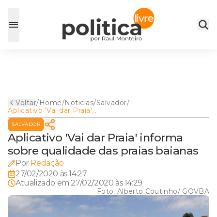
Voltar
/
Home
/
Noticias
/
Salvador
/
Aplicativo 'Vai dar Praia'
informa sobre qualidade das
SALVADOR
praias baianas
Aplicativo 'Vai dar Praia' informa
sobre qualidade das praias baianas
Por
Redação
27/02/2020 às 14:27
Atualizado em
27/02/2020 às 14:29
Foto:
Alberto Coutinho/ GOVBA